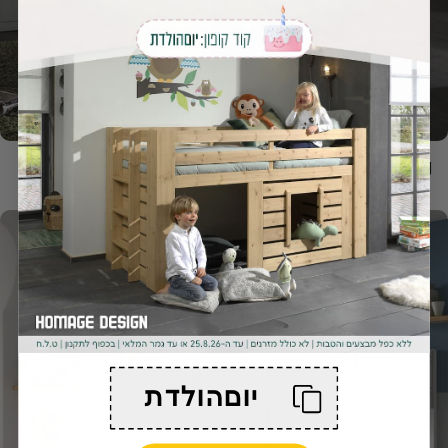
ניו יורק
יוםהולדת