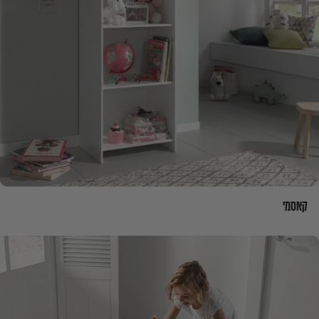
קאסמי