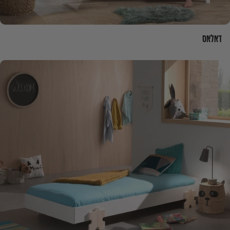
דאלאס