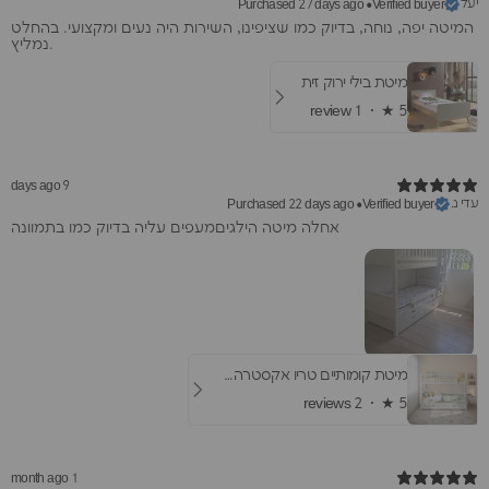
יעל
Purchased 27 days ago
•
Verified buyer
המיטה יפה, נוחה, בדיוק כמו שציפינו, השירות היה נעים ומקצועי. בהחלט
נמליץ.
מיטת בילי ירוק זית
1 review
★ ·
5
9 days ago
עדי נ.
Purchased 22 days ago
•
Verified buyer
אחלה מיטה הילגיםמעפים עליה בדיוק כמו בתמוונה
מיטת קומותיים טריו אקסטרה- עם מיטת חבר ומגירות
2 reviews
★ ·
5
1 month ago