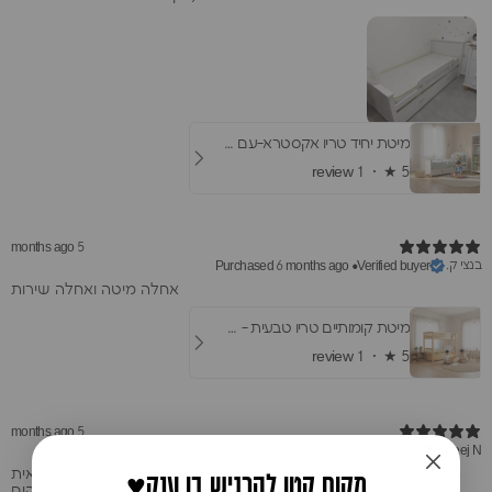
מיטת יחיד טריו אקסטרא-עם מיטת חבר ומגירות
1 review
★ ·
5
5 months ago
בנצי ק.
Purchased 6 months ago
•
Verified buyer
​אחלה מיטה ואחלה שירות
מיטת קומותיים טריו טבעית - עם שתי מיטות חבר
1 review
★ ·
5
5 months ago
Purchased 6 months ago
•
Verified buyer
areej N.
המיטה מושלמת, מתאימה בול לחדר של הילדה, איכות מצוינת ונראית
♥️מקום קטן להרגיש בו ענק
מדהים