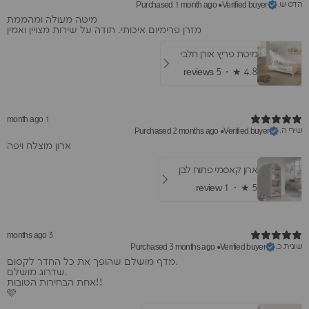
הדס ש.
Purchased 1 month ago
•
Verified buyer
מיטה מעולה ומהממת
מזרן פרימיום איכותי. תודה על שירות מצויין ואמין
מיטת פריץ אורן חלבי
5 reviews
★ ·
4.8
1 month ago
שירי ה.
Purchased 2 months ago
•
Verified buyer
ארון מוצלח ויפה
ארון קאסמי פתוח לבן
1 review
★ ·
5
3 months ago
שונית כ.
Purchased 3 months ago
•
Verified buyer
מדף מושלם שהופך את כל החדר לקסום.
שדרוג מושלם.
אחת הבחירות הטובות!!
🩷