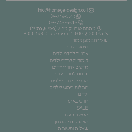
Info@homage-design.co.il
09‑746‑5516
09‑746‑5516
מתחם סוהו, קומה 2 (מפי 5, נתניה).
א׳-ה׳: 10:00-20:00, ו׳ וערבי חג: 9:00-14:00
יש מרחב מוגן צמוד
מיטות ילדים
ארונות לחדרי ילדים
קומודות לחדרי ילדים
מדפים לחדרי ילדים
שידות לחדרי ילדים
הדומים לחדרי ילדים
חבילות ריהוט לילדים
ילדים
חדש באתר
SALE
הסיפור שלנו
הצטרפות למועדון
שאלות ותשובות