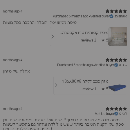
4 months ago
Purchased 5 months ago
•
Verified buyer
avishai d.
​מיטה ממש יפה, הובלה והרכבה במקצועיות
מיטת קומותיים טריו אקסטרה- עם מיטת חבר ומגירות
2 reviews
★ ·
5
4 months ago
שיר א.
Purchased 5 months ago
•
Verified buyer
אחלה של מזרון
מזרן כוכב הלילה 185X80X8
1 review
★ ·
5
4 months ago
לינוי ס.
Verified buyer
מיטה מדהימה ואיכותית בטירוף!! הבת שלי בעננים וממש אוהבת. אין
ספק שזו הקניה הטובה ביותר שעשינו לילדה ונחזור גם בהמשך לעשות
קניה נוספת לילדים הבאים :)