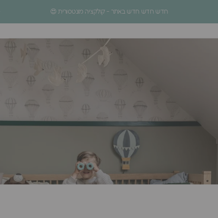
ילוג לתוכן
עצירת מצגת
חדש חדש חדש באתר - קולקציה מונטסורית 😍
ניווט באתר
חיפוש
סל
Homage Design
.