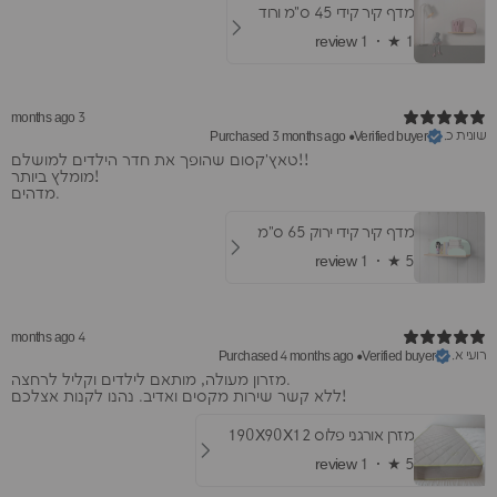
מדף קיר קידי 45 ס"מ ורוד
1 review
★ ·
1
3 months ago
שונית כ.
Purchased 3 months ago
•
Verified buyer
​טאץ'קסום שהופך את חדר הילדים למושלם!!
מומלץ ביותר!
מדהים.
מדף קיר קידי ירוק 65 ס"מ
1 review
★ ·
5
4 months ago
רועי א.
Purchased 4 months ago
•
Verified buyer
​מזרון מעולה, מותאם לילדים וקליל לרחצה.
ללא קשר שירות מקסים ואדיב. נהנו לקנות אצלכם!
מזרן אורגני פלוס 190X90X12
1 review
★ ·
5