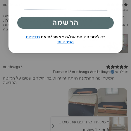
5 months ago
Purchased 5 months ago
•
Verified buyer
Rana
קניתי שתי מיטות לבנות שלי בגיל 5 ו 7. הן מתות על המיטות. לא רוצות
לצאת מהחדר :) והכי חשוב שהקטנה שלי שבד״כ עוברת אלי בלילה ,
הרשמה
השלימה לילה שלם במיטה. השירות מהמם וקיבלנו את המיטות במהירות
רבה.
בשליחת הטופס את/ה מאשר/ת את
מדיניות
מיטת קאסמי לבנה
הפרטיות
1 review
★ ·
5
6 months ago
תהילה ש.
Purchased 6 months ago
•
Verified buyer
המיטה יפה ההתקנה הייתה זריזה וטובה והילדים עפים על המיטה
החדשה
מיטת יחיד טריו - עם שתי מיטות חבר
1 review
★ ·
5