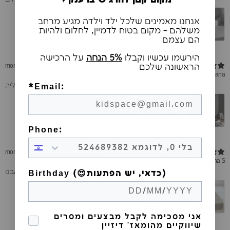
מיטת חבר/מגירת אחסון מיטת אריק
אנחנו מאמינים שלכל ילד וילדה מגיע מרחב
משלהם - מקום בטוח לדמיין, לחלום ולהיות
1 review
★ ·
1
הם עצמם
הירשמו עכשיו וקבלו
5% הנחה
על הרכישה
הראשונה שלכם
5 months ago
Purchased 5 months ago
•
Verified buyer
Rana
ספרייה מיוחדת ונדירה השתלבה יפה בחדר והילדות עפות עליה
*Email:
ספרייה קידי לבנה
2 reviews
★ ·
5
Phone:
5 months ago
Purchased 5 months ago
•
Verified buyer
Rana S.
מזרן נוח אהבנו
Birthday (😍כדאי, יש הפתעות)
מזרן אורגני פלוס 200X90X14
1 review
★ ·
5
הסכמה לקבל מבצעים
אני מסכימה לקבל מבצעים ומסרים
שיווקיים מהומאז' דיזיין