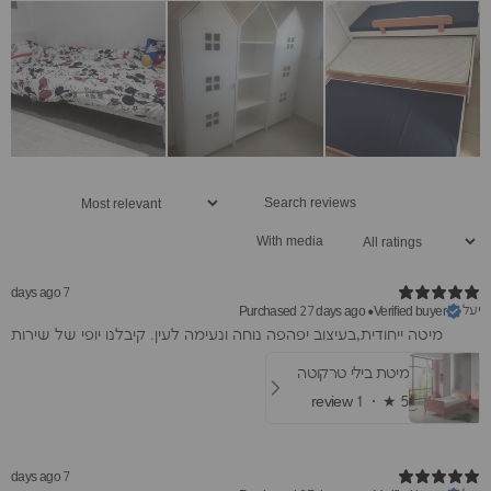
With media
7 days ago
יעל
Purchased 27 days ago
•
Verified buyer
מיטה ייחודית,בעיצוב יפהפה נוחה ונעימה לעין. קיבלנו יופי של שירות
מיטת בילי טרקוטה
1 review
★ ·
5
7 days ago