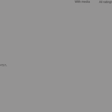
With media
המיטה יפה, נוחה, בדיוק כמו שציפינו, השירות היה נעים ומקצועי. בהחלט נמליץ.