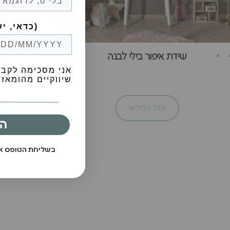
Birthday (😍כדאי, יש הפתעות)
שידת איפור בילי לבנה
ארון 
אני מסכימה לקבל
שיווקיים מהומאז' 
אזל המלאי
ה
בשליחת הטופס 