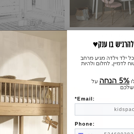
לחן כתיבה בילי
לוח החתלה בילי ל
2 ביקורות
 להרגיש בו ענק
₪270
₪1,760
ל ילד וילדה מגיע מרחב
 לדמיין, לחלום ולהיות
הוספה לסל
הוספה לסל
5% הנחה
ו
על
שלכם
*Email:
Phone: