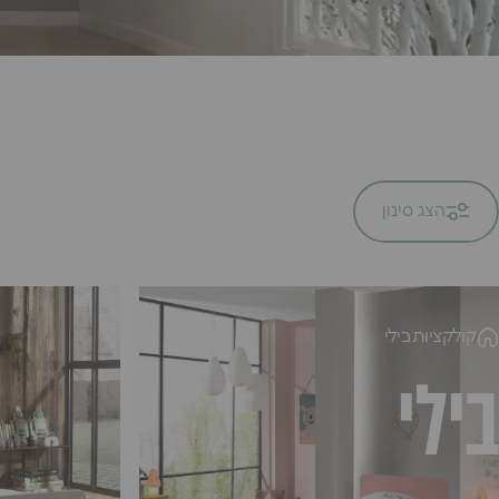
הצג סינון
קולקציות
בילי
בילי