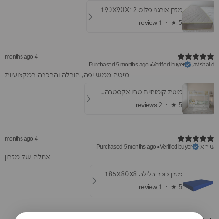
מזרן אורגני פלוס 190X90X12
1 review
★ ·
5
4 months ago
Purchased 5 months ago
•
Verified buyer
avishai d.
​מיטה ממש יפה, הובלה והרכבה במקצועיות
מיטת קומותיים טריו אקסטרה- עם מיטת חבר ומגירות
2 reviews
★ ·
5
4 months ago
שיר א.
Purchased 5 months ago
•
Verified buyer
אחלה של מזרון
מזרן כוכב הלילה 185X80X8
1 review
★ ·
5