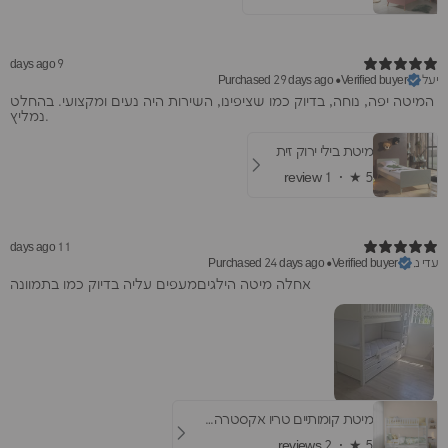
9 days ago
יעל
Purchased 29 days ago
•
Verified buyer
המיטה יפה, נוחה, בדיוק כמו שציפינו, השירות היה נעים ומקצועי. בהחלט
נמליץ.
מיטת בילי ירוק זית
1 review
★ ·
5
11 days ago
עדי נ.
Purchased 24 days ago
•
Verified buyer
אחלה מיטה הילגיםמעפים עליה בדיוק כמו בתמוונה
מיטת קומותיים טריו אקסטרה- עם מיטת חבר ומגירות
2 reviews
★ ·
5