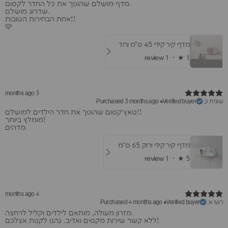
מדף מושלם שהופך את כל החדר לקסום.
שדרוג מושלם.
אחת הבחירות הטובות!!
🩷
מדף קיר קידי 45 ס"מ ורוד
1 review
★ ·
1
3 months ago
שונית כ.
Purchased 3 months ago
•
Verified buyer
​טאץ'קסום שהופך את חדר הילדים למושלם!!
מומלץ ביותר!
מדהים.
מדף קיר קידי ירוק 65 ס"מ
1 review
★ ·
5
4 months ago
רועי א.
Purchased 4 months ago
•
Verified buyer
​מזרון מעולה, מותאם לילדים וקליל לרחצה.
ללא קשר שירות מקסים ואדיב. נהנו לקנות אצלכם!