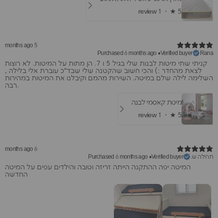
1 review
★ ·
5
5 months ago
Purchased 6 months ago
•
Verified buyer
Rana
קניתי שתי מיטות לבנות שלי בגיל 5 ו 7. הן מתות על המיטות. לא רוצות
לצאת מהחדר :) והכי חשוב שהקטנה שלי שבד״כ עוברת אלי בלילה ,
השלימה לילה שלם במיטה. השירות מהמם וקיבלנו את המיטות במהירות
רבה.
מיטת קאסמי לבנה
1 review
★ ·
5
6 months ago
תהילה ש.
Purchased 6 months ago
•
Verified buyer
המיטה יפה ההתקנה הייתה זריזה וטובה והילדים עפים על המיטה
החדשה