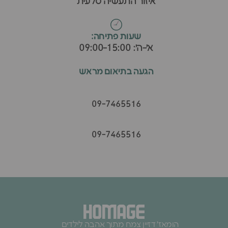
איזור התעשיה סלעית
ש
שעות פתיחה:
א׳-ה׳: 09:00-15:00
הגעה בתיאום מראש
09-7465516
09-7465516
הומאז׳ דזיין צמח מתוך אהבה לילדים