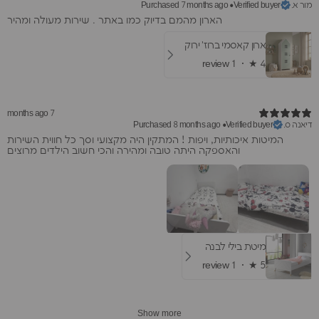
מור א.
Purchased 7 months ago
•
Verified buyer
הארון מהמם בדיוק כמו באתר . שירות מעולה ומהיר
ארון קאסמי ברוז' ירוק
1 review
★ ·
4
7 months ago
דיאנה ס.
Purchased 8 months ago
•
Verified buyer
המיטות איכותיות, ויפות ! המתקין היה מקצועי וסך כל חווית השירות
והאספקה היתה טובה ומהירה והכי חשוב הילדים מרוצים
מיטת בילי לבנה
1 review
★ ·
5
Show more