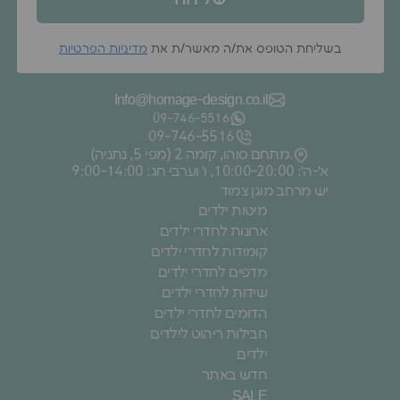
בשליחת הטופס את/ה מאשר/ת את
מדיניות הפרטיות
Info@homage-design.co.il
09‑746‑5516
09‑746‑5516
מתחם סוהו, קומה 2 (מפי 5, נתניה).
א׳-ה׳: 10:00-20:00, ו׳ וערבי חג: 9:00-14:00
יש מרחב מוגן צמוד
מיטות ילדים
ארונות לחדרי ילדים
קומודות לחדרי ילדים
מדפים לחדרי ילדים
שידות לחדרי ילדים
הדומים לחדרי ילדים
חבילות ריהוט לילדים
ילדים
חדש באתר
SALE