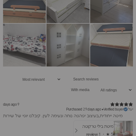
With media
9 days ago
יעל
Purchased 29 days ago
•
Verified buyer
מיטה ייחודית,בעיצוב יפהפה נוחה ונעימה לעין. קיבלנו יופי של שירות
מיטת בילי טרקוטה
1 review
★ ·
5