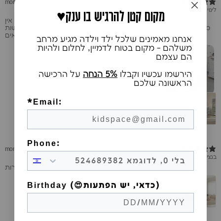
4 months ago
לינוי ס.
Verified buyer
♥️מקום קטן להרגיש בו ענק
מיטה מדהימה ואיכותית בטירוף!! הבת שלי בעננים וממש אוהבת. אין
ספק שזו הקניה הטובה ביותר שעשינו לילדה ונחזור גם בהמשך לעשות
קניה נוספת לילדים הבאים :)
אנחנו מאמינים שלכל ילד וילדה מגיע מרחב
משלהם - מקום בטוח לדמיין, לחלום ולהיות
הם עצמם
הירשמו עכשיו וקבלו
5% הנחה
על הרכישה
הראשונה שלכם
מיטת יחיד טריו אקסטרא-עם מיטת חבר ומגירות
*Email:
1 review
★ ·
5
Phone:
5 months ago
בנצי ק.
Purchased 6 months ago
•
Verified buyer
​אחלה מיטה ואחלה שירות
מיטת קומותיים טריו טבעית - עם שתי מיטות חבר
Birthday (😍כדאי, יש הפתעות)
1 review
★ ·
5