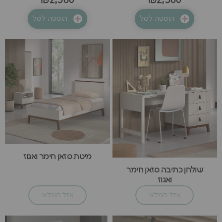
₪2,380
₪2,380
הוספה לסל
הוספה לסל
מיטת סזאן חימר ואגוז
שולחן כתיבה סזאן חימר
ואגוז
אזל המלאי
אזל המלאי