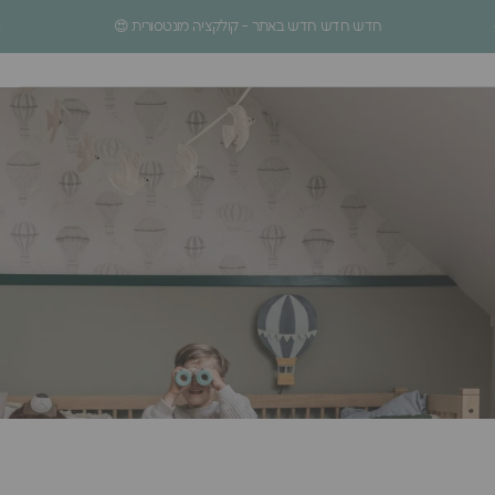
ילוג לתוכן
עצירת מצגת
חדש חדש חדש באתר - קולקציה מונטסורית 😍
ניווט באתר
חיפוש
סל
Homage Design
.