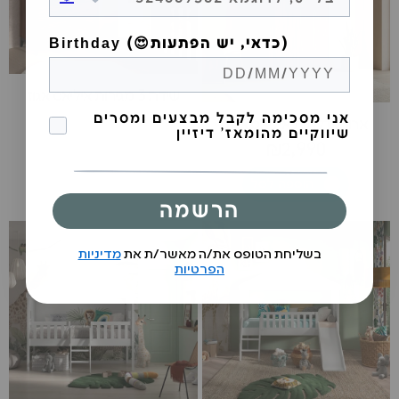
Birthday (😍כדאי, יש הפתעות)
שידת 3 מגירות איליאס אגוז
הסכמה לקבל מבצעים
אני מסכימה לקבל מבצעים ומסרים
ארון 2 דלתות איליאס אגוז
שיווקיים מהומאז' דיזיין
₪2,990
הוספה לסל
אזל המלאי
הרשמה
בשליחת הטופס את/ה מאשר/ת את
מדיניות
הפרטיות