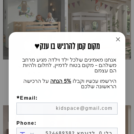
♥️מקום קטן להרגיש בו ענק
אנחנו מאמינים שלכל ילד וילדה מגיע מרחב
משלהם - מקום בטוח לדמיין, לחלום ולהיות
מיטת גלריה פרימו לבנה
מיטת גלריה נמוכה אוליבר
הם עצמם
עץ אלון
₪4,350
₪2,650
הירשמו עכשיו וקבלו
5% הנחה
על הרכישה
הראשונה שלכם
הוספה לסל
הוספה לסל
*Email:
Phone: