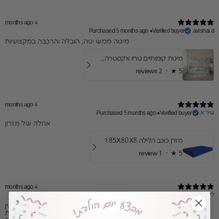
4 months ago
Purchased 5 months ago
•
Verified buyer
avishai d.
​מיטה ממש יפה, הובלה והרכבה במקצועיות
מיטת קומותיים טריו אקסטרה- עם מיטת חבר ומגירות
2 reviews
★ ·
5
4 months ago
שיר א.
Purchased 5 months ago
•
Verified buyer
אחלה של מזרון
מזרן כוכב הלילה 185X80X8
1 review
★ ·
5
4 months ago
לינוי ס.
Verified buyer
מיטה מדהימה ואיכותית בטירוף!! הבת שלי בעננים וממש אוהבת. אין
ספק שזו הקניה הטובה ביותר שעשינו לילדה ונחזור גם בהמשך לעשות