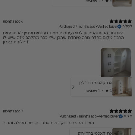
1 review
★ ·
5
6 months ago
ליטל ר.
Purchased 7 months ago
•
Verified buyer
הארונות הגיעו והפתיעו לטובה,יחסית מאוד מרווחים ועדיין לא תופסים
הרבה מקום בחדר.צורה מיוחדת שהבן שלי כבר מתלהב מזה שיש לו
חלונות בארון:)
ארון קאסמי ברוז' לבן
1 review
★ ·
5
7 months ago
מור א.
Purchased 7 months ago
•
Verified buyer
הארון מהמם בדיוק כמו באתר . שירות מעולה ומהיר
ארון קאסמי ברוז' ירוק