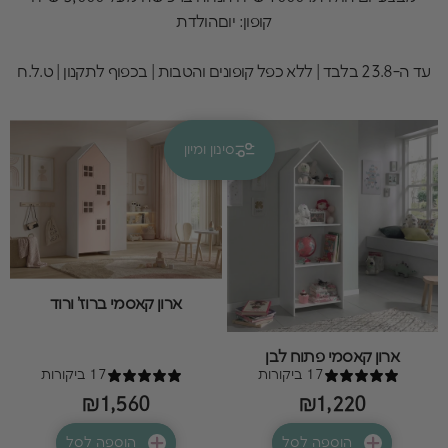
קופון: יוםהולדת
עד ה-23.8 בלבד | ללא כפל קופונים והטבות | בכפוף לתקנון | ט.ל.ח
סינון ומיון
קולקציות
קאסמי
ארון קאסמי ברוז' ורוד
ארון קאסמי פתוח לבן
17 ביקורות
17 ביקורות
₪1,560
₪1,220
הוספה לסל
הוספה לסל