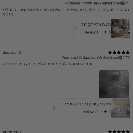
יעל
Purchased 1 month ago
•
Verified buyer
המיטה יפה, נוחה, בדיוק כמו שציפינו, השירות היה נעים ומקצועי. בהחלט
נמליץ.
מיטת בילי ירוק זית
1 review
★ ·
5
12 days ago
עדי נ.
Purchased 25 days ago
•
Verified buyer
אחלה מיטה הילגיםמעפים עליה בדיוק כמו בתמוונה
מיטת קומותיים טריו אקסטרה- עם מיטת חבר ומגירות
2 reviews
★ ·
5
1 month ago