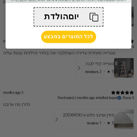
מדהים
מיטת חבר/מגירת אחסון מיטת אריק
יוםהולדת
1 review
★ ·
1
לכל המוצרים במבצע
5 months ago
Purchased 6 months ago
•
Verified buyer
Rana
ספרייה מיוחדת ונדירה השתלבה יפה בחדר והילדות עפות עליה
ספרייה קידי לבנה
2 reviews
★ ·
5
5 months ago
Purchased 6 months ago
•
Verified buyer
Rana S.
מזרן נוח אהבנו
מזרן אורגני פלוס 200X90X14
1 review
★ ·
5