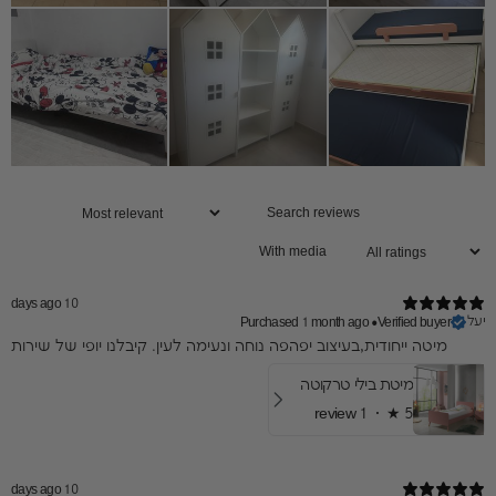
With media
10 days ago
יעל
Purchased 1 month ago
•
Verified buyer
מיטה ייחודית,בעיצוב יפהפה נוחה ונעימה לעין. קיבלנו יופי של שירות
מיטת בילי טרקוטה
1 review
★ ·
5
10 days ago