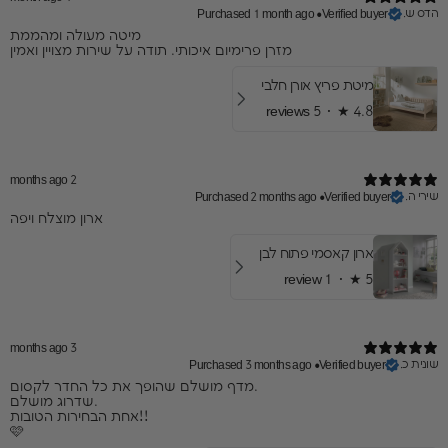
הדס ש.
Purchased 1 month ago
•
Verified buyer
מיטה מעולה ומהממת
מזרן פרימיום איכותי. תודה על שירות מצויין ואמין
מיטת פריץ אורן חלבי
5 reviews
★ ·
4.8
2 months ago
שירי ה.
Purchased 2 months ago
•
Verified buyer
ארון מוצלח ויפה
ארון קאסמי פתוח לבן
1 review
★ ·
5
3 months ago
שונית כ.
Purchased 3 months ago
•
Verified buyer
מדף מושלם שהופך את כל החדר לקסום.
שדרוג מושלם.
אחת הבחירות הטובות!!
🩷