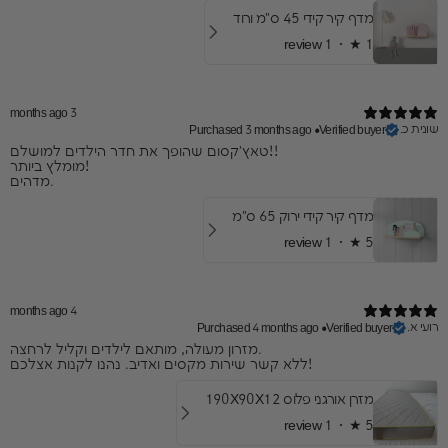
מדף קיר קידי 45 ס"מ ורוד
1 review
★ ·
1
3 months ago
שונית כ.
Purchased 3 months ago
•
Verified buyer
​טאץ'קסום שהופך את חדר הילדים למושלם!!
מומלץ ביותר!
מדהים.
מדף קיר קידי ירוק 65 ס"מ
1 review
★ ·
5
4 months ago
רועי א.
Purchased 4 months ago
•
Verified buyer
​מזרון מעולה, מותאם לילדים וקליל לרחצה.
ללא קשר שירות מקסים ואדיב. נהנו לקנות אצלכם!
מזרן אורגני פלוס 190X90X12
1 review
★ ·
5