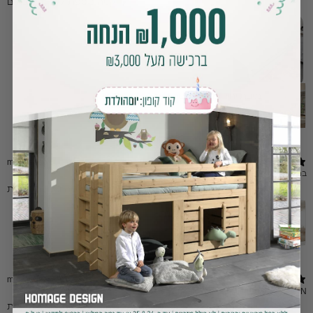
קניה נוספת לילדים הבאים :)
מיטת יחיד טריו אקסטרא-עם מיטת חבר ומגירות
1 review
★ ·
5
5 months ago
בנצי ק.
Purchased 6 months ago
•
Verified buyer
​אחלה מיטה ואחלה שירות
מיטת קומותיים טריו טבעית - עם שתי מיטות חבר
1 review
★ ·
5
5 months ago
Purchased 6 months ago
•
Verified buyer
areej N.
המיטה מושלמת, מתאימה בול לחדר של הילדה, איכות מצוינת ונראית