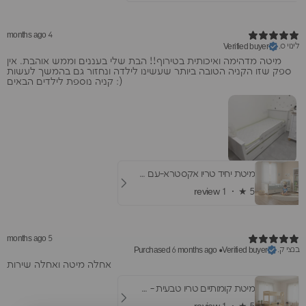
4 months ago
לינוי ס.
Verified buyer
מיטה מדהימה ואיכותית בטירוף!! הבת שלי בעננים וממש אוהבת. אין
ספק שזו הקניה הטובה ביותר שעשינו לילדה ונחזור גם בהמשך לעשות
קניה נוספת לילדים הבאים :)
מיטת יחיד טריו אקסטרא-עם מיטת חבר ומגירות
1 review
★ ·
5
5 months ago
בנצי ק.
Purchased 6 months ago
•
Verified buyer
​אחלה מיטה ואחלה שירות
מיטת קומותיים טריו טבעית - עם שתי מיטות חבר