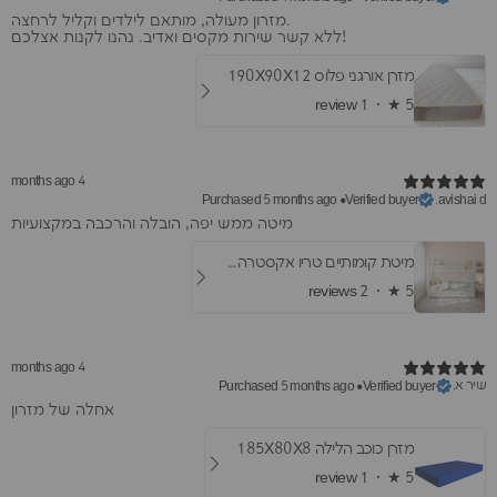
​מזרון מעולה, מותאם לילדים וקליל לרחצה.
ללא קשר שירות מקסים ואדיב. נהנו לקנות אצלכם!
מזרן אורגני פלוס 190X90X12
1 review
★ ·
5
4 months ago
Purchased 5 months ago
•
Verified buyer
avishai d.
​מיטה ממש יפה, הובלה והרכבה במקצועיות
מיטת קומותיים טריו אקסטרה- עם מיטת חבר ומגירות
2 reviews
★ ·
5
4 months ago
שיר א.
Purchased 5 months ago
•
Verified buyer
אחלה של מזרון
מזרן כוכב הלילה 185X80X8
1 review
★ ·
5