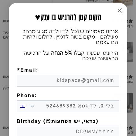
1 review
★ ·
5
♥️מקום קטן להרגיש בו ענק
5 months ago
Purchased 6 months ago
•
Verified buyer
areej N.
אנחנו מאמינים שלכל ילד וילדה מגיע מרחב
המיטה מושלמת, מתאימה בול לחדר של הילדה, איכות מצוינת ונראית
משלהם - מקום בטוח לדמיין, לחלום ולהיות
מדהים
הם עצמם
מיטת חבר/מגירת אחסון מיטת אריק
הירשמו עכשיו וקבלו
5% הנחה
על הרכישה
1 review
★ ·
1
הראשונה שלכם
*Email:
5 months ago
Purchased 5 months ago
•
Verified buyer
Rana
ספרייה מיוחדת ונדירה השתלבה יפה בחדר והילדות עפות עליה
Phone:
ספרייה קידי לבנה
2 reviews
★ ·
5
Birthday (😍כדאי, יש הפתעות)
5 months ago
Purchased 5 months ago
•
Verified buyer
Rana S.