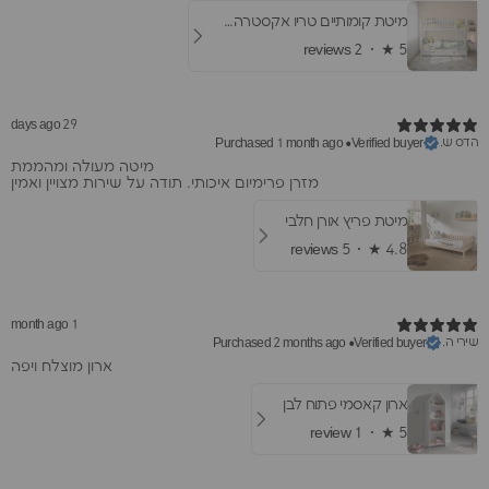
מיטת קומותיים טריו אקסטרה- עם מיטת חבר ומגירות
2 reviews
★ ·
5
29 days ago
הדס ש.
Purchased 1 month ago
•
Verified buyer
מיטה מעולה ומהממת
מזרן פרימיום איכותי. תודה על שירות מצויין ואמין
מיטת פריץ אורן חלבי
5 reviews
★ ·
4.8
1 month ago
שירי ה.
Purchased 2 months ago
•
Verified buyer
ארון מוצלח ויפה
ארון קאסמי פתוח לבן
1 review
★ ·
5