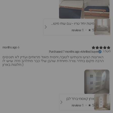
מיטת יחיד טריו - עם שתי מיטות חבר
1 review
★ ·
5
6 months ago
ליטל ר.
Purchased 7 months ago
•
Verified buyer
הארונות הגיעו והפתיעו לטובה,יחסית מאוד מרווחים ועדיין לא תופסים
הרבה מקום בחדר.צורה מיוחדת שהבן שלי כבר מתלהב מזה שיש לו
חלונות בארון:)
ארון קאסמי ברוז' לבן
1 review
★ ·
5