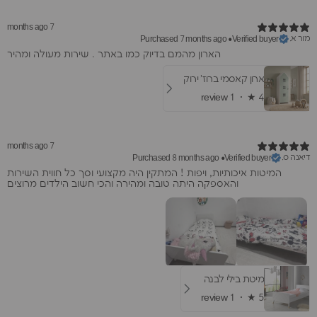
7 months ago
מור א.
Purchased 7 months ago
•
Verified buyer
הארון מהמם בדיוק כמו באתר . שירות מעולה ומהיר
ארון קאסמי ברוז' ירוק
1 review
★ ·
4
7 months ago
דיאנה ס.
Purchased 8 months ago
•
Verified buyer
המיטות איכותיות, ויפות ! המתקין היה מקצועי וסך כל חווית השירות
והאספקה היתה טובה ומהירה והכי חשוב הילדים מרוצים
מיטת בילי לבנה
1 review
★ ·
5