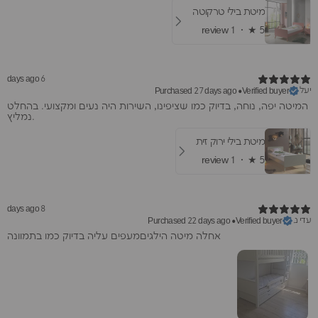
מיטת בילי טרקוטה
1 review
★ ·
5
6 days ago
יעל
Purchased 27 days ago
•
Verified buyer
המיטה יפה, נוחה, בדיוק כמו שציפינו, השירות היה נעים ומקצועי. בהחלט
נמליץ.
מיטת בילי ירוק זית
1 review
★ ·
5
8 days ago
עדי נ.
Purchased 22 days ago
•
Verified buyer
אחלה מיטה הילגיםמעפים עליה בדיוק כמו בתמוונה