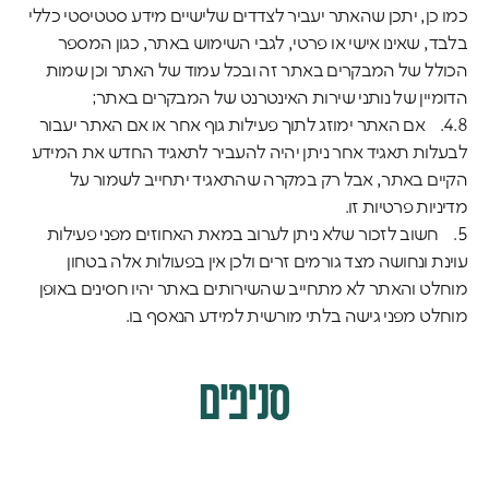
כמו כן, יתכן שהאתר יעביר לצדדים שלישיים מידע סטטיסטי כללי
בלבד, שאינו אישי או פרטי, לגבי השימוש באתר, כגון המספר
הכולל של המבקרים באתר זה ובכל עמוד של האתר וכן שמות
הדומיין של נותני שירות האינטרנט של המבקרים באתר;
4.8. אם האתר ימוזג לתוך פעילות גוף אחר או אם האתר יעבור
לבעלות תאגיד אחר ניתן יהיה להעביר לתאגיד החדש את המידע
הקיים באתר, אבל רק במקרה שהתאגיד יתחייב לשמור על
מדיניות פרטיות זו.
5. חשוב לזכור שלא ניתן לערוב במאת האחוזים מפני פעילות
עוינת ונחושה מצד גורמים זרים ולכן אין בפעולות אלה בטחון
מוחלט והאתר לא מתחייב שהשירותים באתר יהיו חסינים באופן
מוחלט מפני גישה בלתי מורשית למידע הנאסף בו.
סניפים