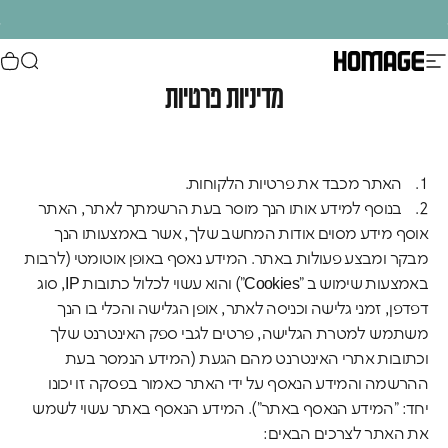
ילוג לתוכן
עצירת מצגת
חדש חדש חדש באתר - קולקציה מונטסורית 😍
ניווט באתר
חיפוש
סל
Homage Design
.
מדיניות פרטיות
1. האתר מכבד את פרטיות הלקוחות.
2. בנוסף למידע אותו הנך מוסר בעת הרשמתך לאתר, האתר
אוסף מידע מסוים אודות המחשב שלך, אשר באמצעותו הנך
מבקר ומבצע פעולות באתר. המידע נאסף באופן אוטומטי (לרבות
באמצעות שימוש ב "Cookies") והוא עשוי לכלול כתובות IP, סוג
דפדפן, זמני גלישה וכניסה לאתר, אופן הגלישה והכלי בו הנך
משתמש למטרת הגלישה, פרטים לגבי ספק האינטרנט שלך
וכתובות אתרי האינטרנט מהם הגעת (המידע הנמסר בעת
ההרשמה והמידע הנאסף על ידי האתר כאמור בפסקה זו יכונו
יחד: "המידע הנאסף באתר"). המידע הנאסף באתר עשוי לשמש
את האתר לצרכים הבאים: