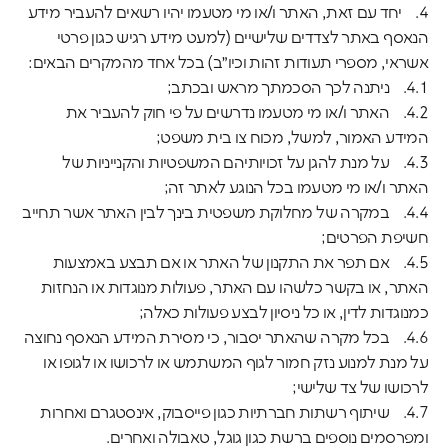
4. יחד עם זאת, האתר ו/או מי מטעמו יהיו רשאים להעביר מידע
הנאסף באתר לצדדים שלישיים (למעט מידע רגיש כגון פרטי
אשראי, מספרי תעודות זהות וכיו״ב) בכל אחד מהמקרים הבאים:
4.1. ניתנה לכך הסכמתך מראש ובכתב;
4.2. האתר ו/או מי מטעמו נדרשים על פי חוק להעביר את
המידע האמור, למשל, מכוח צו בית משפט;
4.3. על מנת להגן על זכויותיהם המשפטיות והקנייניות של
האתר ו/או מי מטעמו בכל הנוגע לאתר זה;
4.4. במקרה של מחלוקת משפטית בינך לבין האתר אשר תחייב
חשיפת הפרטים;
4.5. אם תפר את התקנון של האתר או אם תבצע באמצעות
האתר, או בקשר כלשהו עם האתר, פעולות מנוגדות או הנחזות
כמנוגדות לדין, או כל ניסיון לבצע פעולות כאלה;
4.6. בכל מקרה שהאתר יסבור, כי מסירת המידע הנאסף נחוצה
על מנת למנוע נזק חמור לגוף המשתמש או לרכושו או לגופו או
לרכושו של צד שלישי;
4.7. שיתוף רשתות חברתיות כגון פייסבוק, אינסטגרם ואחרות
ומפרסמים נוספים ברשת כגון גוגל, טאבולה ואחרים.