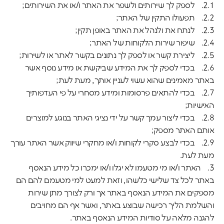
2.1. לספק לך שירותים ולשפר את האתר ו/או את השירותים;
2.2. תפעולו התקין של האתר;
2.3. לנתח את ולנהל את האתר באופן תקין;
2.4. שיפור שירות הלקוחות של האתר;
2.5. ליצירת קשר או לספק לך נתונים בקשר לאתר או לשירות;
2.6. בכדי לספק לך את המידע שביקשת או מידע נוסף אשר
באתר מאמינים שהוא עשוי לעניין אותך, מעת לעת;
2.7. בכדי להתאים פרסומות ומידע מסחרי על פי העדפותיך
האישיות;
2.8. בכדי ליצור עמך קשר על ידי נציגי האתר בנוגע למוצרים
אותם האתר מספק;
2.9. בכדי לבצע סקרי לקוחות ו/או מחקרי שיווק אשר האתר עורך
מעת לעת.
3. האתר ו/או מי מטעמו לא יגלו ו/או ימכרו כל מידע הנאסף
באתר לכל צד שלישי כלשהו, וזאת למעט למי מטעמם להם הם
מספקים את המידע הנאסף באתר אך ורק לצורך מתן שירות
והשלמת הליך רכישה שבוצע באתר, ואשר אף הם מחויבים
להגנה מלאה על סודיות המידע הנאסף באתר.