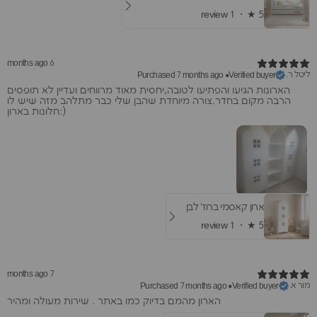
1 review
★ ·
5
6 months ago
ליטל ר.
Purchased 7 months ago
•
Verified buyer
הארונות הגיעו והפתיעו לטובה,יחסית מאוד מרווחים ועדיין לא תופסים
הרבה מקום בחדר.צורה מיוחדת שהבן שלי כבר מתלהב מזה שיש לו
חלונות בארון:)
ארון קאסמי ברוז' לבן
1 review
★ ·
5
7 months ago
מור א.
Purchased 7 months ago
•
Verified buyer
הארון מהמם בדיוק כמו באתר . שירות מעולה ומהיר