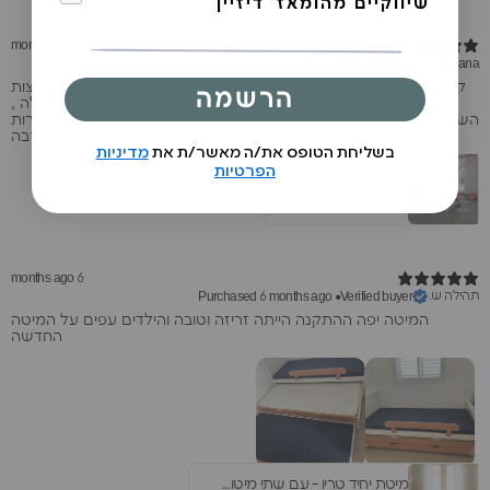
שיווקיים מהומאז' דיזיין
5 months ago
Purchased 6 months ago
•
Verified buyer
Rana
קניתי שתי מיטות לבנות שלי בגיל 5 ו 7. הן מתות על המיטות. לא רוצות
הרשמה
לצאת מהחדר :) והכי חשוב שהקטנה שלי שבד״כ עוברת אלי בלילה ,
השלימה לילה שלם במיטה. השירות מהמם וקיבלנו את המיטות במהירות
רבה.
בשליחת הטופס את/ה מאשר/ת את
מדיניות
הפרטיות
מיטת קאסמי לבנה
1 review
★ ·
5
6 months ago
תהילה ש.
Purchased 6 months ago
•
Verified buyer
המיטה יפה ההתקנה הייתה זריזה וטובה והילדים עפים על המיטה
החדשה
מיטת יחיד טריו - עם שתי מיטות חבר