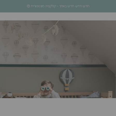
ילוג לתוכן
עצירת מצגת
חדש חדש חדש באתר - קולקציה מונטסורית 😍
ניווט באתר
חיפוש
סל
Homage Design
.