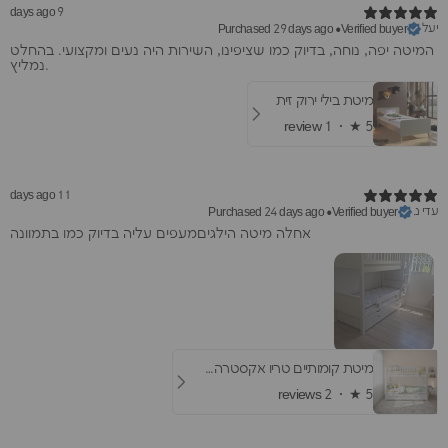
9 days ago
יעל
Purchased 29 days ago
•
Verified buyer
המיטה יפה, נוחה, בדיוק כמו שציפינו, השירות היה נעים ומקצועי. בהחלט
נמליץ.
מיטת בילי ירוק זית
1 review
★ ·
5
11 days ago
עדי נ.
Purchased 24 days ago
•
Verified buyer
אחלה מיטה הילגיםמעפים עליה בדיוק כמו בתמוונה
מיטת קומותיים טריו אקסטרה- עם מיטת חבר ומגירות
2 reviews
★ ·
5