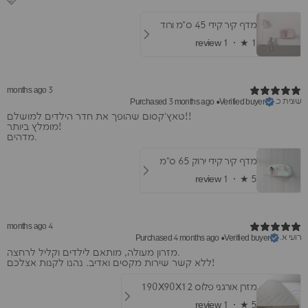
🩷
מדף קיר קידי 45 ס"מ ורוד
1 review
★ ·
1
3 months ago
שונית כ.
Purchased 3 months ago
•
Verified buyer
​טאץ'קסום שהופך את חדר הילדים למושלם!!
מומלץ ביותר!
מדהים.
מדף קיר קידי ירוק 65 ס"מ
1 review
★ ·
5
4 months ago
רועי א.
Purchased 4 months ago
•
Verified buyer
​מזרון מעולה, מותאם לילדים וקליל לרחצה.
ללא קשר שירות מקסים ואדיב. נהנו לקנות אצלכם!
מזרן אורגני פלוס 190X90X12
1 review
★ ·
5