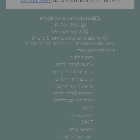
בשליחת הטופס את/ה מאשר/ת את
מדיניות הפרטיות
Info@homage-design.co.il
09‑746‑5516
09‑746‑5516
מתחם סוהו, קומה 2 (מפי 5, נתניה).
א׳-ה׳: 10:00-20:00, ו׳ וערבי חג: 9:00-14:00
יש מרחב מוגן צמוד
מיטות ילדים
ארונות לחדרי ילדים
קומודות לחדרי ילדים
מדפים לחדרי ילדים
שידות לחדרי ילדים
הדומים לחדרי ילדים
חבילות ריהוט לילדים
ילדים
חדש באתר
SALE
הסיפור שלנו
הצטרפות למועדון