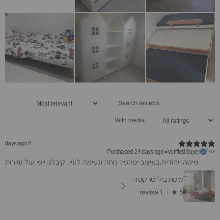
With media
9 days ago
יעל
Purchased 29 days ago
•
Verified buyer
מיטה ייחודית,בעיצוב יפהפה נוחה ונעימה לעין. קיבלנו יופי של שירות
מיטת בילי טרקוטה
1 review
★ ·
5