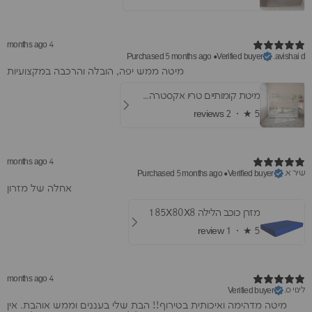
4 months ago
Purchased 5 months ago
•
Verified buyer
avishai d.
​מיטה ממש יפה, הובלה והרכבה במקצועיות
מיטת קומותיים טריו אקסטרה- עם מיטת חבר ומגירות
2 reviews
★ ·
5
4 months ago
שיר א.
Purchased 5 months ago
•
Verified buyer
אחלה של מזרון
מזרן כוכב הלילה 185X80X8
1 review
★ ·
5
4 months ago
לינוי ס.
Verified buyer
מיטה מדהימה ואיכותית בטירוף!! הבת שלי בעננים וממש אוהבת. אין