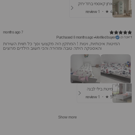
ארון קאסמי ברוז' ירוק
1 review
★ ·
4
7 months ago
דיאנה ס.
Purchased 8 months ago
•
Verified buyer
המיטות איכותיות, ויפות ! המתקין היה מקצועי וסך כל חווית השירות
והאספקה היתה טובה ומהירה והכי חשוב הילדים מרוצים
מיטת בילי לבנה
1 review
★ ·
5
Show more