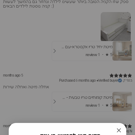
ספק שזו הקניה הטובה ביותר שעשינו לילדה ונחזור גם בהמשך לעשות
קניה נוספת לילדים הבאים :)
מיטת יחיד טריו אקסטרא-עם מיטת חבר ומגירות
1 review
★ ·
5
5 months ago
בנצי ק.
Purchased 6 months ago
•
Verified buyer
​אחלה מיטה ואחלה שירות
מיטת קומותיים טריו טבעית - עם שתי מיטות חבר
1 review
★ ·
5
5 months ago
Purchased 6 months ago
•
Verified buyer
areej N.