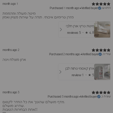
1 month ago
הדס ש.
Purchased 1 month ago
•
Verified buyer
מיטה מעולה ומהממת
מזרן פרימיום איכותי. תודה על שירות מצויין ואמין
מיטת פריץ אורן חלבי
5 reviews
★ ·
4.8
2 months ago
שירי ה.
Purchased 2 months ago
•
Verified buyer
ארון מוצלח ויפה
ארון קאסמי פתוח לבן
1 review
★ ·
5
3 months ago
שונית כ.
Purchased 3 months ago
•
Verified buyer
מדף מושלם שהופך את כל החדר לקסום.
שדרוג מושלם.
אחת הבחירות הטובות!!