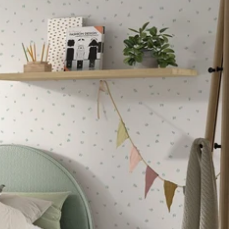
ריהוט מונטסורי
א