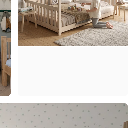
Birthday (😍כדאי, יש הפתעות)
אני מסכימה לקבל
שיווקיים מהומאז' 
ה
בשליחת הטופס 