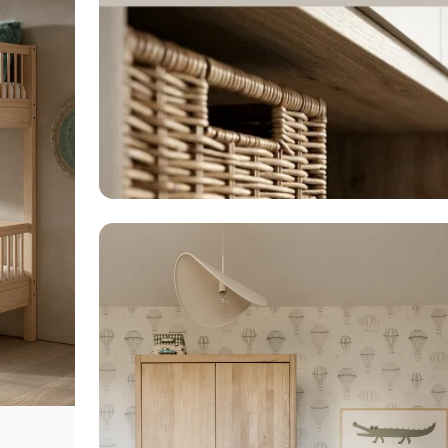
 להרגיש בו ענק
ל ילד וילדה מגיע מרחב
 לדמיין, לחלום ולהיות
5% הנחה
ו
על
שלכם
*Email:
Phone: