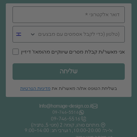
אני מאשר/ת קבלת מסרים שיווקיים מהומאז' דיזיין
שליחה
בשליחת הטופס את/ה מאשר/ת את
מדיניות הפרטיות
Info@homage-design.co.il
09‑746‑5516
09‑746‑5516
מתחם סוהו, קומה 2 (מפי 5, נתניה).
א׳-ה׳: 10:00-20:00, ו׳ וערבי חג: 9:00-14:00