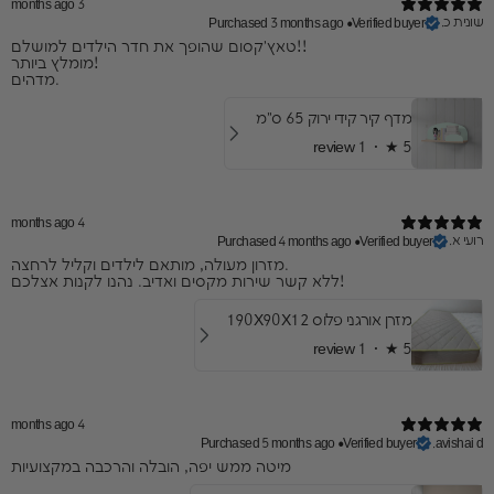
3 months ago
שונית כ.
Purchased 3 months ago
•
Verified buyer
​טאץ'קסום שהופך את חדר הילדים למושלם!!
מומלץ ביותר!
מדהים.
מדף קיר קידי ירוק 65 ס"מ
1 review
★ ·
5
4 months ago
רועי א.
Purchased 4 months ago
•
Verified buyer
​מזרון מעולה, מותאם לילדים וקליל לרחצה.
ללא קשר שירות מקסים ואדיב. נהנו לקנות אצלכם!
מזרן אורגני פלוס 190X90X12
1 review
★ ·
5
4 months ago
Purchased 5 months ago
•
Verified buyer
avishai d.
​מיטה ממש יפה, הובלה והרכבה במקצועיות