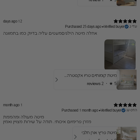
12 days ago
עדי נ.
Purchased 25 days ago
•
Verified buyer
אחלה מיטה הילגיםמעפים עליה בדיוק כמו בתמוונה
מיטת קומותיים טריו אקסטרה- עם מיטת חבר ומגירות
2 reviews
★ ·
5
1 month ago
הדס ש.
Purchased 1 month ago
•
Verified buyer
מיטה מעולה ומהממת
מזרן פרימיום איכותי. תודה על שירות מצויין ואמין
מיטת פריץ אורן חלבי