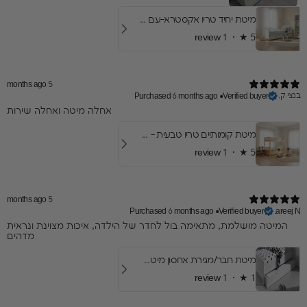
מיטת יחיד טריו אקסטרא-עם מיטת חבר ומגירות
1 review
★ ·
5
5 months ago
בנצי ק.
Purchased 6 months ago
•
Verified buyer
​אחלה מיטה ואחלה שירות
מיטת קומותיים טריו טבעית - עם שתי מיטות חבר
1 review
★ ·
5
5 months ago
Purchased 6 months ago
•
Verified buyer
areej N.
המיטה מושלמת, מתאימה בול לחדר של הילדה, איכות מצוינת ונראית
מדהים
מיטת חבר/מגירת אחסון מיטת אריק
1 review
★ ·
1