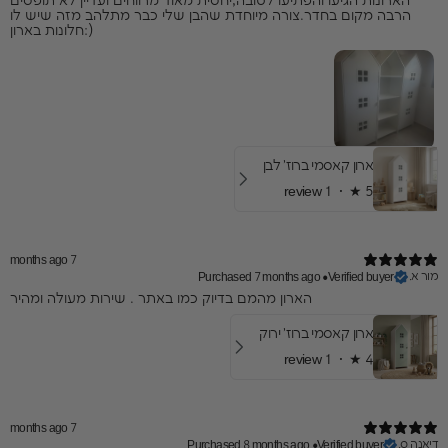
הארונות הגיעו והפתיעו לטובה,יחסית מאוד מרווחים ועדיין לא תופסים
הרבה מקום בחדר.צורה מיוחדת שהבן שלי כבר מתלהב מזה שיש לו
חלונות בארון:)
ארון קאסמי ברוז' לבן
1 review
★ ·
5
7 months ago
מור א.
Purchased 7 months ago
•
Verified buyer
הארון מהמם בדיוק כמו באתר . שירות מעולה ומהיר
ארון קאסמי ברוז' ירוק
1 review
★ ·
4
7 months ago
דיאנה ס.
Purchased 8 months ago
•
Verified buyer