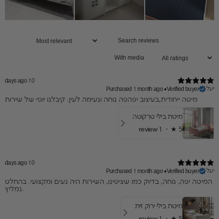
With media
10 days ago
יעל
Purchased 1 month ago
•
Verified buyer
מיטה ייחודית,בעיצוב יפהפה נוחה ונעימה לעין. קיבלנו יופי של שירות
מיטת בילי טרקוטה
1 review
★ ·
5
10 days ago
יעל
Purchased 1 month ago
•
Verified buyer
המיטה יפה, נוחה, בדיוק כמו שציפינו, השירות היה נעים ומקצועי. בהחלט
נמליץ.
מיטת בילי ירוק זית
1 review
★ ·
5