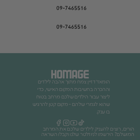
09-7465516
09-7465516
הומאז׳ דזיין צמח מתוך אהבה לילדים
וההכרה בחשיבות המקום האישי, כדי
ליצור עבור הילדים שלכם מרחב בטוח
שהוא לגמרי שלהם - מקום קטן להרגיש
בו ענק.
הורים, רוצים להעניק לילדים שלכם את המרחב
המושלם? הירשמו לניוזלטר שלנו וקבלו השראה