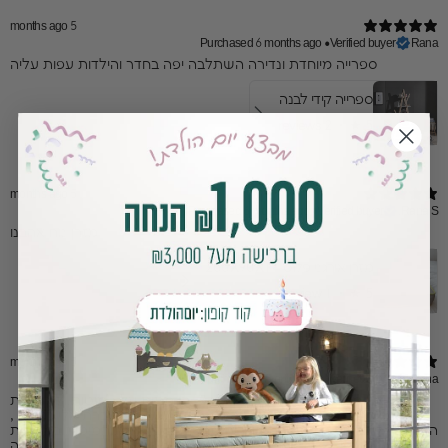
5 months ago
Purchased 6 months ago
•
Verified buyer
Rana
ספרייה מיוחדת ונדירה השתלבה יפה בחדר והילדות עפות עליה
ספרייה קידי לבנה
2 reviews
★ ·
5
5 months ago
Purchased 6 months ago
•
Verified buyer
Rana S.
מזרן נוח אהבנו
מזרן אורגני פלוס 200X90X14
1 review
★ ·
5
5 months ago
Purchased 6 months ago
•
Verified buyer
Rana
קניתי שתי מיטות לבנות שלי בגיל 5 ו 7. הן מתות על המיטות. לא רוצות
לצאת מהחדר :) והכי חשוב שהקטנה שלי שבד״כ עוברת אלי בלילה ,
השלימה לילה שלם במיטה. השירות מהמם וקיבלנו את המיטות במהירות
רבה.