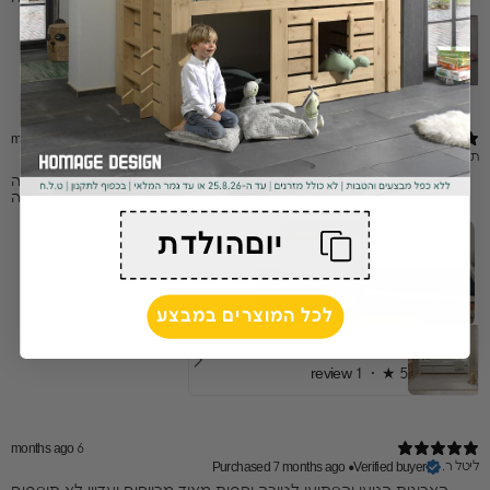
מיטת קאסמי לבנה
1 review
★ ·
5
6 months ago
תהילה ש.
Purchased 6 months ago
•
Verified buyer
המיטה יפה ההתקנה הייתה זריזה וטובה והילדים עפים על המיטה
החדשה
יוםהולדת
לכל המוצרים במבצע
מיטת יחיד טריו - עם שתי מיטות חבר
1 review
★ ·
5
6 months ago
ליטל ר.
Purchased 7 months ago
•
Verified buyer