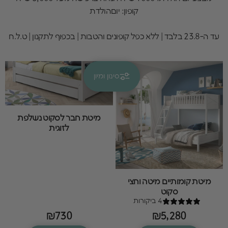
קופון: יוםהולדת
עד ה-23.8 בלבד | ללא כפל קופונים והטבות | בכפוף לתקנון | ט.ל.ח
סינון ומיון
קולקציות
סקוט
מיטת חבר לסקוט נשלפת
לזוגית
מיטת קומותיים מיטה וחצי
סקוט
4 ביקורות
₪730
₪5,280