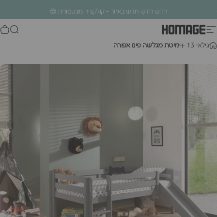
ילוג לתוכן
עצירת מצגת
חדש חדש חדש באתר - קולקציה מונטסורית 😍
ניווט באתר
חיפוש
סל
Homage Design
.
ג
י
ל
א
י
3
1
מיטת מגלשה פינו אפורה