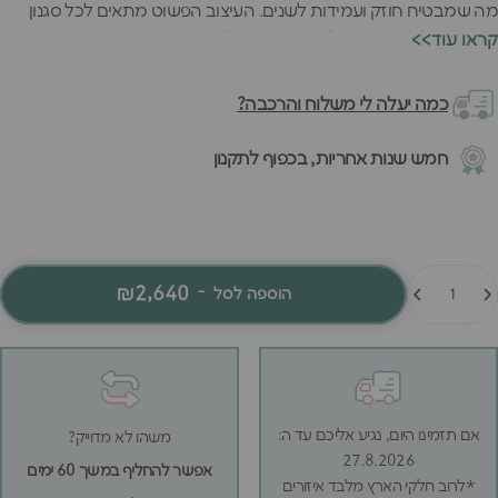
מה שמבטיח חוזק ועמידות לשנים. העיצוב הפשוט מתאים לכל סגנון
חדר ונותן לילדים מקום לשחק מתחת למיטה.
<<קראו עוד
המגלשה הכיפית הופכת כל יציאה מהמיטה לחוויה מהנה ומעוררת
התלהבות. המרחב מתחת למיטה (41.5 ס"מ) מושלם למשחק או
כמה יעלה לי משלוח והרכבה?
לאחסון צעצועים. האיכות האירופאית של המיטה מורגשת בכל פרט -
מהצביעה האחידה והחלקה ועד לחיבורים החזקים שמבטיחים יציבות
חמש שנות אחריות, בכפוף לתקנון
גם כשמחליקים במגלשה.
מות
₪2,640
-
הוספה לסל
אם תזמינו היום, נגיע אליכם עד ה:
משהו לא מדוייק?
27.8.2026
אפשר להחליף במשך 60 ימים
*לרוב חלקי הארץ מלבד איזורים