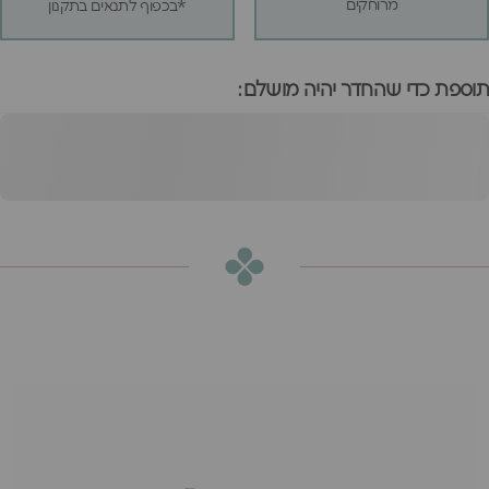
מרוחקים
*בכפוף לתנאים בתקנון
תוספת כדי שהחדר יהיה מושלם:
מיטת מגלשה פינו
אפורה
הוספה לסל
₪2,640
או
₪220
ש״ח בחודש ב-12 תשלומים ללא ריבית