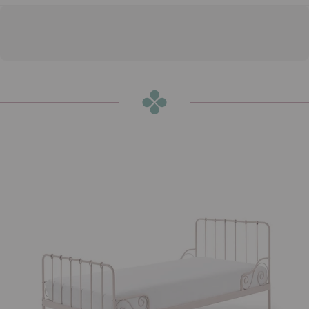
מיטת אליס ורודה
הוספה לסל
₪1,290
או
₪108
ש״ח בחודש ב-12 תשלומים ללא ריבית