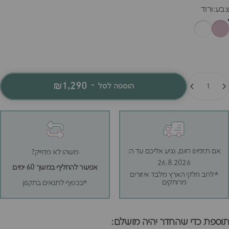
סוערות ולהישאר יפה לעוד הרבה שנים.
בע
צבע:
ורוד
מות
₪1,290
-
הוספה לסל
אם תזמינו היום, נגיע אליכם עד ה:
משהו לא מדוייק?
26.8.2026
אפשר להחליף במשך 60 ימים
*לרוב חלקי הארץ מלבד איזורים
מרוחקים
*בכפוף לתנאים בתקנון
תוספת כדי שהחדר יהיה מושלם: