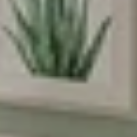
אנחנו מאמינים שלכל ילד וילדה מגיע מרחב
משלהם - מקום בטוח לדמיין, לחלום ולהיות
הם עצמם
הירשמו עכשיו וקבלו
5% הנחה
על הרכישה
הראשונה שלכם
*Email:
Phone:
Birthday (😍כדאי, יש הפתעות)
הסכמה לקבל מבצעים
אני מסכימה לקבל מבצעים ומסרים
שיווקיים מהומאז' דיזיין