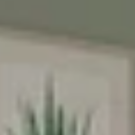
♥️מקום קטן להרגיש בו
ענק