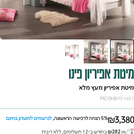
מיטת
אפיריון
פינו
מיטת אפיריון מעץ מלא
PICOHB901401
₪3,380
5% הנחה לרכישה הראשונה,
לנרשמים למועדון בחינם
או
₪282
בחודש ב-12 תשלומים, ללא ריבית