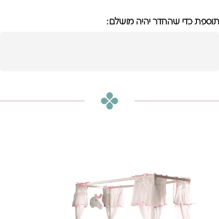
תוספת כדי שהחדר יהיה מושלם:
מיטת אפיריון פינו
הוספה לסל
₪3,380
או
₪282
ש״ח בחודש ב-12 תשלומים ללא ריבית