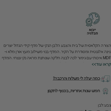
הצורה הקלאסית של בית והצבע הלבן הנקי של מדף קידי הגדול יוצרים
פינה אלגנטית ומסודרת על הקיר. המדף בנוי משילוב מעץ אורן מלא ו-
MDF איכותי עם גימור לכה לבנה חלקה שנותנת מראה נקי ונצחי. המדף
הגדול והאוניברסלי הזה מושלם להציג ספרים, צעצועים או חפצי קישוט
<<קראו עוד
בצורה יפה ומסודרת.
המדף הרחב בגודל 65 ס"מ עם הפינות המעוגלות והעיצוב הבטוח נותן
כמה יעלה לי משלוח והרכבה?
הרבה מקום לילדים לארגן את כל הדברים החשובים להם בדיוק כמו
שהם אוהבים. האיכות האירופאית הגבוהה של המדף ניכרת בכל עיבוד
חמש שנות אחריות, בכפוף לתקנון
מדויק ובצבע הלבן השווה שלא מצהיב גם אחרי שנים. המדף הלבן הגדול
הזה מתאים לכל גיל ולכל סגנון עיצוב ונשאר יפה גם כשהילדים גדלים
בע
צבע:
לבן
ומשנים את החדר.