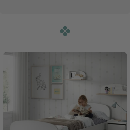
מדף קיר קידי לבן 65
ס"מ
הוספה לסל
₪270
או
₪23
ש״ח בחודש ב-12 תשלומים ללא ריבית