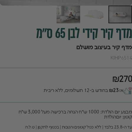
מדף
קיר
קידי
לבן
65
ס"מ
מדף קיר בעיצוב מושלם
KIHP6514
₪270
או
₪23
בחודש ב-12 תשלומים, ללא ריבית
מבצע יום הולדת: 1000 ש״ח הנחה ברכישה מעל 3,000 ש״ח
קופון: יוםהולדת
עד ה-23.8 בלבד | ללא כפל קופונים והטבות | בכפוף לתקנון | ט.ל.ח