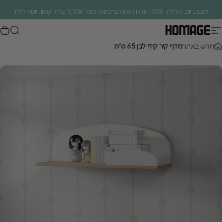
ילוג לתוכן
מבצע יום הולדת: 1000 ש״ח הנחה ברכישה מעל 3,000 ש״ח. קופון: יוםהולדת
ניווט באתר
חיפוש
סל
Homage Design
.
חדש באתר
מדף קיר קידי לבן 65 ס"מ