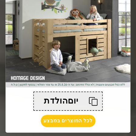
יוםהולדת
לכל המוצרים במבצע