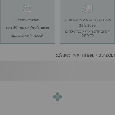
אם תזמינו היום, נגיע אליכם עד ה:
משהו לא מדוייק?
26.8.2026
אפשר להחליף במשך 60 ימים
*לרוב חלקי הארץ מלבד איזורים
מרוחקים
*בכפוף לתנאים בתקנון
תוספת כדי שהחדר יהיה מושלם:
שולחן כתיבה אמורי
הוספה לסל
₪2,100
או
₪175
ש״ח בחודש ב-12 תשלומים ללא ריבית