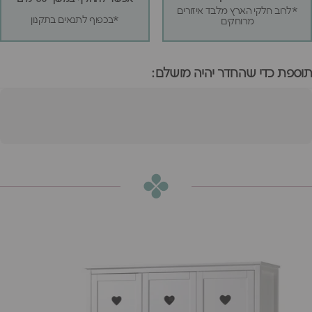
*לרוב חלקי הארץ מלבד איזורים
*בכפוף לתנאים בתקנון
מרוחקים
תוספת כדי שהחדר יהיה מושלם:
ארון 3 דלתות אמורי
הוספה לסל
₪7,450
או
₪621
ש״ח בחודש ב-12 תשלומים ללא ריבית