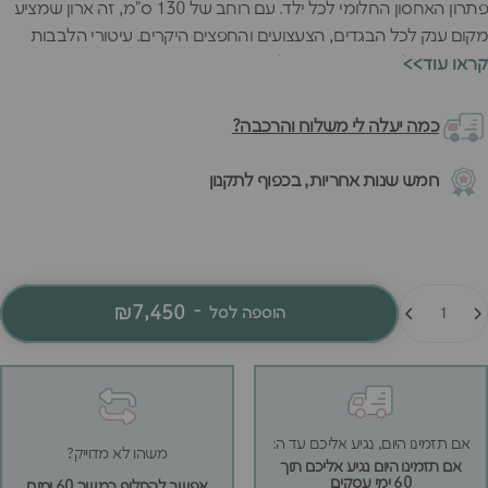
פתרון האחסון החלומי לכל ילד. עם רוחב של 130 ס"מ, זה ארון שמציע
מקום ענק לכל הבגדים, הצעצועים והחפצים היקרים. עיטורי הלבבות
והעיצוב הקלאסי הופכים אותו למרכז מרשים בחדר.
<<קראו עוד
איכות אירופאית מובחרת עם תא תליה רחב במיוחד ומדפים מתכווננים
נותנים גמישות מקסימלית. זה הארון שיגדל עם הילד וישמור על היופי
כמה יעלה לי משלוח והרכבה?
והפונקציונליות שלו לאורך שנים רבות.
חמש שנות אחריות, בכפוף לתקנון
מות
₪7,450
-
הוספה לסל
אם תזמינו היום, נגיע אליכם עד ה:
משהו לא מדוייק?
אם תזמינו היום נגיע אליכם תוך
60 ימי עסקים
אפשר להחליף במשך 60 ימים