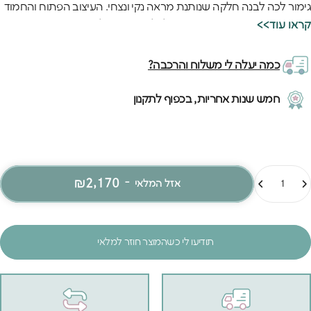
גימור לכה לבנה חלקה שנותנת מראה נקי ונצחי. העיצוב הפתוח והחמוד
פשוט מושך את העין ומוסיף חיוך לכל מי שנכנס לחדר.
<<קראו עוד
הילדים פשוט מתאהבים במיטה שנראית כמו בית חוף קטן וחמוד שרק
שלהם. האיכות האירופאית הגבוהה של המיטה ניכרת בכל עיבוד מדויק
כמה יעלה לי משלוח והרכבה?
ובצבע הלבן השווה שלא מצהיב גם אחרי שנים. המיטה הלבנה הזאת
מתחברת בצורה מושלמת עם שאר הרהיטים הצבעוניים מהקולקציה
חמש שנות אחריות, בכפוף לתקנון
ויוצרת חדר ילדים מושלם.
מות
₪2,170
-
אזל המלאי
תודיעו לי כשהמוצר חוזר למלאי