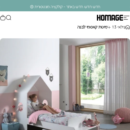
ילוג לתוכן
עצירת מצגת
חדש חדש חדש באתר - קולקציה מונטסורית 😍
ניווט באתר
חיפוש
סל
Homage Design
.
ג
י
ל
א
י
3
1
מיטת קאסמי לבנה