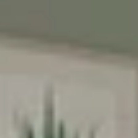
הירשמו עכשיו וקבלו
5% הנחה
על הרכישה
הראשונה שלכם
*Email:
Phone:
Birthday (😍כדאי, יש הפתעות)
הסכמה לקבל מבצעים
אני מסכימה לקבל מבצעים ומסרים
שיווקיים מהומאז' דיזיין
הרשמה