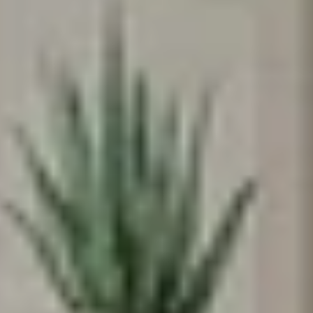
אנחנו מאמינים שלכל ילד וילדה מגיע מרחב
משלהם - מקום בטוח לדמיין, לחלום ולהיות
הם עצמם
הירשמו עכשיו וקבלו
5% הנחה
על הרכישה
הראשונה שלכם
*Email:
Phone:
Birthday (😍כדאי, יש הפתעות)
הסכמה לקבל מבצעים
אני מסכימה לקבל מבצעים ומסרים
שיווקיים מהומאז' דיזיין