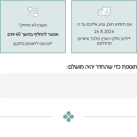
אם תזמינו היום, נגיע אליכם עד ה:
משהו לא מדוייק?
26.8.2026
אפשר להחליף במשך 60 ימים
*לרוב חלקי הארץ מלבד איזורים
מרוחקים
*בכפוף לתנאים בתקנון
תוספת כדי שהחדר יהיה מושלם:
מיטת קומותיים טריו
פלוס-עם שתי מיטות
הוספה לסל
חבר
₪3,990
או
₪333
ש״ח בחודש ב-12 תשלומים ללא ריבית