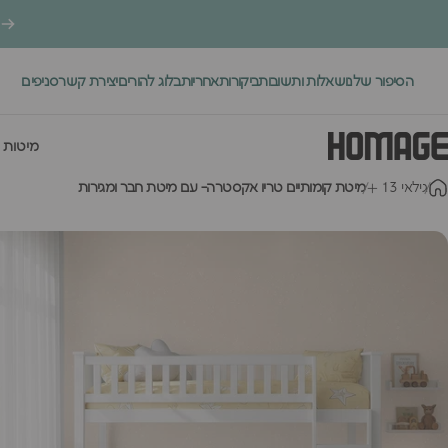
ילוג לתוכן
הסיפור שלנו
שאלות ותשובות
ביקורות
אחריות
בלוג להורים
יצירת קשר
סניפים
.
מיטות 
Homage Desig
ג
י
ל
א
י
3
1
מיטת קומותיים טריו אקסטרה- עם מיטת חבר ומגירות
מיטות י