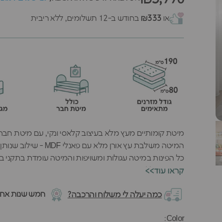
או
₪333
בחודש ב-12 תשלומים, ללא ריבית
מיטת קומותיים מעץ מלא בעיצוב קלאסי ונקי, עם מיטת חבר 
המיטה משלבת עץ אורן מלא עם פאנלי MDF - שילוב שנותן חוזק אמיתי לצד גימור חלק ומשוייף לחלוטין.
כל הפינות במיטה עגולות ומשויפות והמיטה עומדת בתקני בט
המיטה כוללת:
<<קראו עוד
1. מיטת חבר נשלפת (על גלגלים). כשלא משתמשים בה - פשוט דוחפים אותה בקלות פנימה.
חמש שנות אחרי
כמה יעלה לי משלוח והרכבה?
2. שתי מגירות אחסון - מושלמות לשמיכות, מצעים, צעצועים ועוד.
3. ⁠מעקה בטיחות בשתי המיטות - גם העליונה וגם התחתונה.
Color
Color:
המיטה זמינה ב-8 צבעים שונים לבחירתכם.