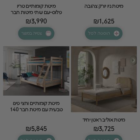
מיטת ניו יורק צהובה
מיטת קומותיים טריו
פלוס-עם שתי מיטות חבר
₪3,990
₪1,625
הוספה לסל
צפייה במוצר
מיטת קומותיים וחצי פינו
טבעית עם מיטת חבר 140
מיטת אוליב ראטן יחיד
₪5,845
₪3,725