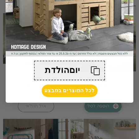
יוםהולדת
מיטה וחצי דאלאס מונטסורי
מיטת יחיד דאלאס בית
טבעי 140
מונטסורי טבעי
לכל המוצרים במבצע
₪1,490
הוספה לסל
אזל המלאי