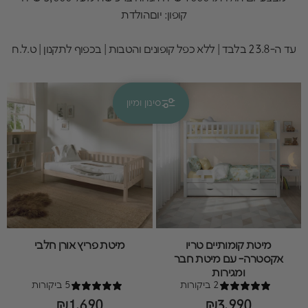
קופון: יוםהולדת
עד ה-23.8 בלבד | ללא כפל קופונים והטבות | בכפוף לתקנון | ט.ל.ח
סינון ומיון
קולקציות
גילאי 7-12
מיטת קומותיים טריו
מיטת פריץ אורן חלבי
אקסטרה- עם מיטת חבר
ומגירות
2 ביקורות
5 ביקורות
₪1,690
₪3,990