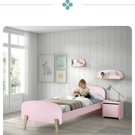
₪270
או
₪23
ש״ח בחודש ב-12 תשלומים ללא ריבית