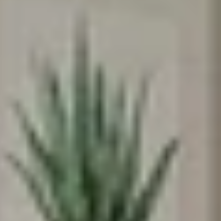
♥️מקום קטן להרגיש בו
ענק
אנחנו מאמינים שלכל ילד וילדה מגיע מרחב
משלהם - מקום בטוח לדמיין, לחלום ולהיות
הם עצמם
הירשמו עכשיו וקבלו
5% הנחה
על הרכישה
הראשונה שלכם
*Email: