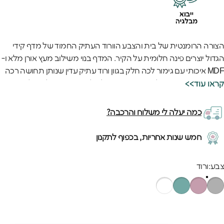
הצורה הרומנטית של בית והצבע הוורוד העתיק החמוד של מדף קידי
הגדול יוצרים פינה חלומית על הקיר. המדף בנוי משילוב מעץ אורן מלא ו-
MDF איכותי עם גימור לכה חלק בגוון ורוד עתיק עדין שנותן תחושה רכה
וחמימה. המדף הגדול והיפה הזה מושלם להציג אוסף שלם של דמויות,
<<קראו עוד
ספרים אהובים או חפצים מיוחדים בצורה מסודרת ויפה.
המדף הרחב בגודל 65 ס"מ עם הפינות המעוגלות והעיצוב הבטוח נותן
כמה יעלה לי משלוח והרכבה?
הרבה מקום לילדות לעצב ולארגן את כל הדברים החשובים להם.
האיכות האירופאית הגבוהה של המדף ניכרת בכל עיבוד מדויק ובצבע
חמש שנות אחריות, בכפוף לתקנון
הוורוד העתיק העמיד שנשאר יפה וחמוד גם אחרי שנים. המדף הוורוד
הגדול הזה הופך לפינה האהובה בחדר ומוסיף נגיעה של חן ורומנטיקה
בע
צבע:
ורוד
לכל קיר.