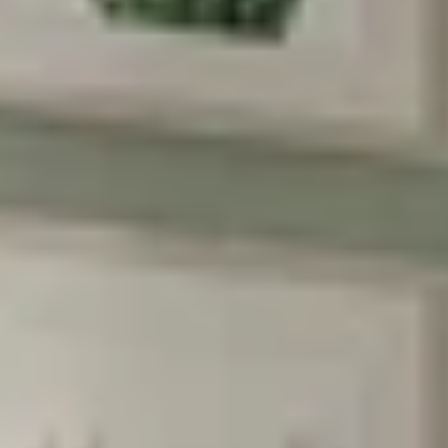
Phone:
Birthday (😍כדאי, יש הפתעות)
הסכמה לקבל מבצעים
אני מסכימה לקבל מבצעים ומסרים
שיווקיים מהומאז' דיזיין
הרשמה
בשליחת הטופס את/ה מאשר/ת את
מדיניות
הפרטיות