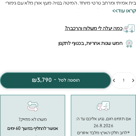
בית אמיתי ומרחב פרטי מיוחד. המיטה בנויה מעץ אורן מלא עם גימורי
MDF איכותיים - שילוב שנותן למיטה את החוזק והיופי שהיא צריכה.
<<קראו עוד
המיטה מתאימה למזרן רגיל ומספקת שינה נוחה וטובה בתוך בית
מיוחד. האיכות האירופאית של המיטה מורגשת בכל פרט - מהצביעה
כמה יעלה לי משלוח והרכבה?
האחידה והחלקה ועד לחיבורים החזקים שמבטיחים יציבות מושלמת.
החומרים האיכותיים וההרכבה המדויקת מבטיחים שהמיטה תחזיק
חמש שנות אחריות, בכפוף לתקנון
מעמד לאורך שנים, גם עם שימוש יומיומי אינטנסיבי של ילדים פעילים.
מות
₪3,790
-
הוספה לסל
אם תזמינו היום, נגיע אליכם עד ה:
משהו לא מדוייק?
26.8.2026
אפשר להחליף במשך 60 ימים
*לרוב חלקי הארץ מלבד איזורים