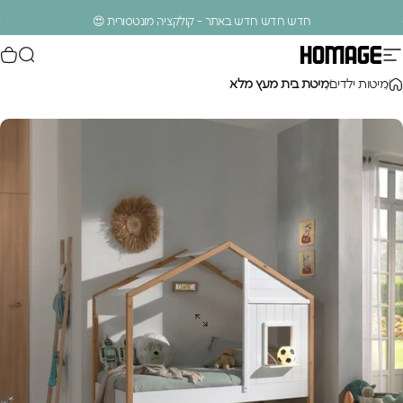
ילוג לתוכן
עצירת מצגת
חדש חדש חדש באתר - קולקציה מונטסורית 😍
ניווט באתר
חיפוש
סל
Homage Design
.
מיטות ילדים
מיטת בית מעץ מלא