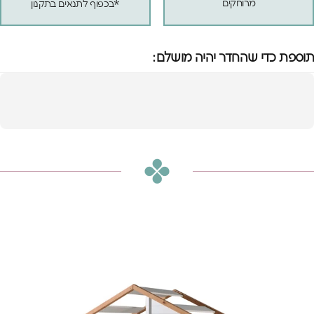
מרוחקים
*בכפוף לתנאים בתקנון
תוספת כדי שהחדר יהיה מושלם:
מיטת בית מעץ מלא
הוספה לסל
₪3,790
או
₪316
ש״ח בחודש ב-12 תשלומים ללא ריבית