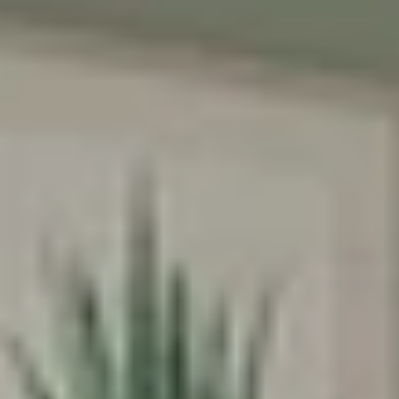
הירשמו עכשיו וקבלו
5% הנחה
על הרכישה
הראשונה שלכם
*Email:
Phone:
Birthday (😍כדאי, יש הפתעות)
הסכמה לקבל מבצעים
אני מסכימה לקבל מבצעים ומסרים
שיווקיים מהומאז' דיזיין
הרשמה