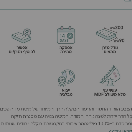
הצבע הוורוד החמוד והריפוד הבוקלה הרך והמיוחד של מיטת מון הופכים
כל חדר ילדות לפינה נוחה וחמודה. המיטה בנויה עם מסגרת חזקה
ומרופדת ב-100% פוליאסטר איכותי בטקסטורת בוקלה ייחודית שנותנת
תחושה רכה וחמימה למגע. המיטה הורודה והמפנקת הזאת מושלמת
<<קראו עוד