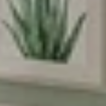
הירשמו עכשיו וקבלו
5% הנחה
על הרכישה
הראשונה שלכם
*Email:
Phone:
Birthday (😍כדאי, יש הפתעות)
הסכמה לקבל מבצעים
אני מסכימה לקבל מבצעים ומסרים
שיווקיים מהומאז' דיזיין
הרשמה