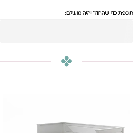
תוספת כדי שהחדר יהיה מושלם:
מיטת סקוט נשלפת
לזוגית
הוספה לסל
₪3,250
או
₪271
ש״ח בחודש ב-12 תשלומים ללא ריבית