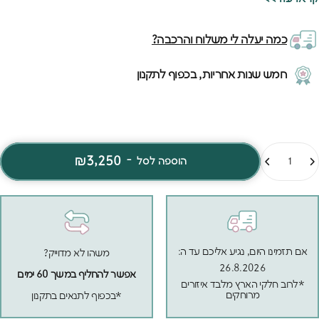
מתחת למיטה יש מיטת חבר שנשלפת בקלות ומאפשרת להפוך מיטה
יחיד למיטה זוגית רחבה - פתרון מושלם כשחברה באה לישון או
כמה יעלה לי משלוח והרכבה?
כשמארחים אורחים. האיכות האירופאית של המיטה מורגשת בכל פרט -
מהצביעה האחידה והחלקה ועד לחיבורים החזקים שמבטיחים יציבות
חמש שנות אחריות, בכפוף לתקנון
גם עם שני ילדים.
מות
₪3,250
-
הוספה לסל
אם תזמינו היום, נגיע אליכם עד ה:
משהו לא מדוייק?
26.8.2026
אפשר להחליף במשך 60 ימים
*לרוב חלקי הארץ מלבד איזורים
מרוחקים
*בכפוף לתנאים בתקנון