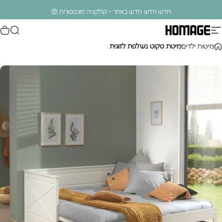
ילוג לתוכן
עצירת מצגת
חדש חדש חדש באתר - קולקציה מונטסורית 😍
ניווט באתר
חיפוש
סל
Homage Design
.
מיטות ילדים
מיטת סקוט נשלפת לזוגית