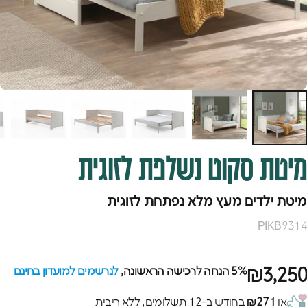
מיטת
סקוט
נשלפת
לזוגית
מיטת ילדים מעץ מלא נפתחת לזוגית
PIKB9314
₪3,250
5% הנחה לרכישה הראשונה,
לנרשמים למועדון בחינם
או
₪271
בחודש ב-12 תשלומים, ללא ריבית