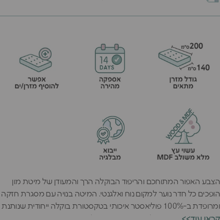
הצבע האפור המתוחכם והריפוד הבוקלה הרך והמעודן של מיטת מון
הופכים כל חדר נוער למקום נוח ואלגנטי. המיטה בנויה עם מסגרת חזקה
ומרופדת ב-100% פוליאסטר איכותי בטקסטורת בוקלה ייחודית שנותנת
תחושה רכה וחמימה למגע. המיטה הגדולה והמתוחכמת הזאת
<<קראו עוד