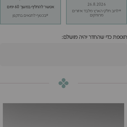
26.8.2026
אפשר להחליף במשך 60 ימים
*לרוב חלקי הארץ מלבד איזורים
מרוחקים
*בכפוף לתנאים בתקנון
תוספת כדי שהחדר יהיה מושלם:
מיטת מון בוקלה אפורה
140
הוספה לסל
₪2,980
או
₪248
ש״ח בחודש ב-12 תשלומים ללא ריבית