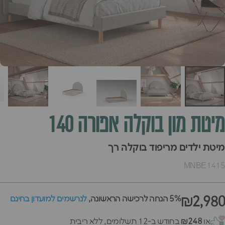
מיטת
מון
בוקלה
אפורה
140
מיטת ילדים מריפוד בוקלה רך
MNBE1415
₪2,980
5% הנחה לרכישה הראשונה,
לנרשמים למועדון בחינם
או
₪248
בחודש ב-12 תשלומים, ללא ריבית