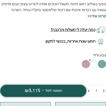
טבעי בשילוב ראש מיטה מעוגל הופכים אותה לפריט עיצובי נעים ומזמין.
עשויה עץ רברווד איכותי עם ריפוד פוליאסטר בוקלה עמיד. הארגז
שמתחת נפתח בקלות בעזרת סרט מיוחד, ונותן פתרון אחסון חכם ונוח.
<<קראו עוד
כמה יעלה לי משלוח והרכבה?
חמש שנות אחריות, בכפוף לתקנון
בע
צבע:
ורוד
מות
₪3,115
-
הוספה לסל