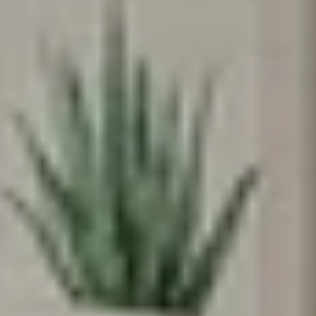
♥️מקום קטן להרגיש בו
ענק
אנחנו מאמינים שלכל ילד וילדה מגיע מרחב
משלהם - מקום בטוח לדמיין, לחלום ולהיות
הם עצמם
הירשמו עכשיו וקבלו
5% הנחה
על הרכישה
הראשונה שלכם
*Email:
Phone:
Birthday (😍כדאי, יש הפתעות)