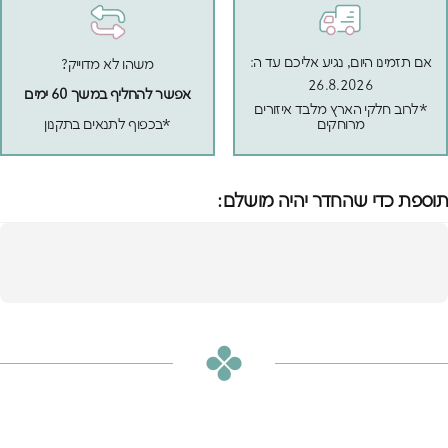
אם תזמינו היום, נגיע אליכם עד ה:
משהו לא מדוייק?
26.8.2026
אפשר להחליף במשך 60 ימים
*לרוב חלקי הארץ מלבד איזורים
מרוחקים
*בכפוף לתנאים בתקנון
תוספת כדי שהחדר יהיה מושלם:
מיטת מון עם ארגז
מצעים בוקלה ורודה
הוספה לסל
₪3,115
או
₪260
ש״ח בחודש ב-12 תשלומים ללא ריבית