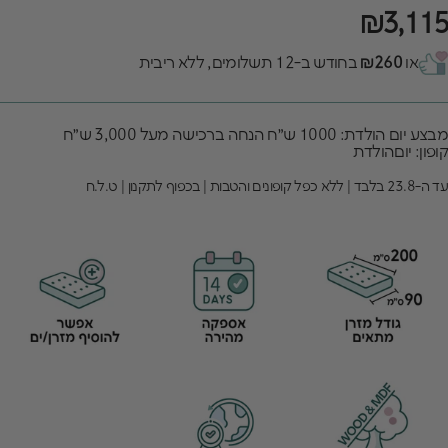
₪3,115
או
₪260
בחודש ב-12 תשלומים, ללא ריבית
מבצע יום הולדת: 1000 ש״ח הנחה ברכישה מעל 3,000 ש״ח
קופון: יוםהולדת
עד ה-23.8 בלבד | ללא כפל קופונים והטבות | בכפוף לתקנון | ט.ל.ח