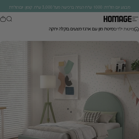
ילוג לתוכן
מבצע יום הולדת: 1000 ש״ח הנחה ברכישה מעל 3,000 ש״ח. קופון: יוםהולדת
ניווט באתר
חיפוש
סל
Homage Design
.
מיטות ילדים
מיטת מון עם ארגז מצעים בוקלה ירוקה