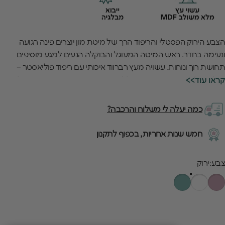
הצבע הירוק הפסטלי והריפוד הרך של מיטת מון יוצרים פינה רגועה
ונעימה בחדר. ראש המיטה המעוגל והבוקלה הנעים למגע מוסיפים
תחושת רוך ונוחות. עשויה מעץ רברווד איכותי עם ריפוד פוליאסטר –
שילוב של מראה ונוחות יחד. כוללת ארגז אחסון מרווח שנפתח בקלות
<<קראו עוד
עם סרט מיוחד – מושלם לשמיכות, בגדים או צעצועים.
כמה יעלה לי משלוח והרכבה?
חמש שנות אחריות, בכפוף לתקנון
בע
צבע:
ירוק