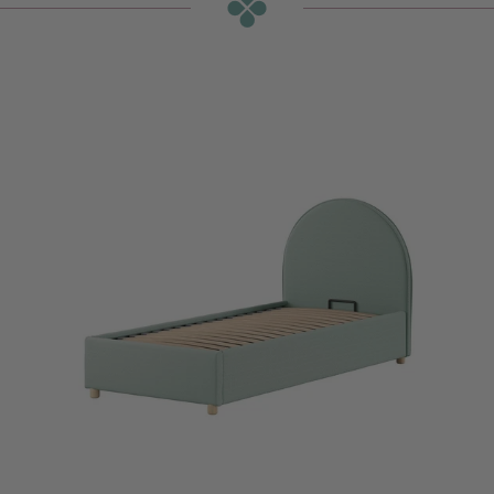
₪3,115
או
₪260
ש״ח בחודש ב-12 תשלומים ללא ריבית