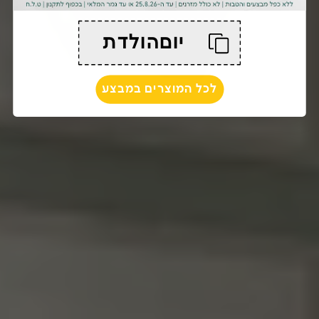
יוםהולדת
לכל המוצרים במבצע