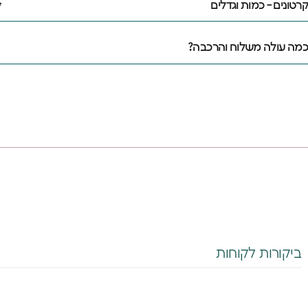
קרטונים - כמות וגדלים
ל
כמה עולה משלוח והרכבה?
♥️מקום קטן
אנחנו מאמינים שלכ
משלהם - מקום בטוח
הם עצמם
הירשמו עכשיו וקבל
הרכישה הראשונה 
ביקורות לקוחות