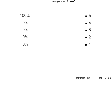
/ 5
1 ביקורת
100
%
5
0
%
4
0
%
3
הסכמה לקבל מבצעים
 מבצעים ומסרים
0
%
2
דיזיין
0
%
1
רשמה
את/ה מאשר/ת את
מדיניות
הפרטיות
עם תמונות