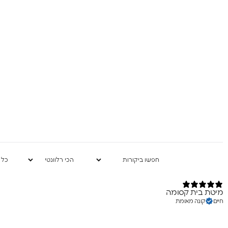
Birthday (😍כדאי, יש הפתעות)
אני מסכימה לקבל
שיווקיים מהומאז' 
ה
בשליחת הטופס 
מיטת בית קסומה
חיים
קונה מאומת