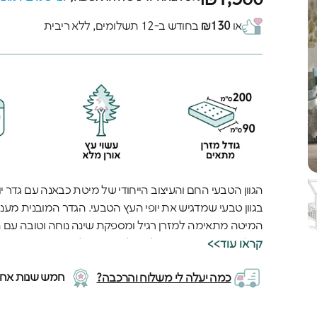
או
₪130
בחודש ב-12 תשלומים, ללא ריבית
הגוון הטבעי החם והעיצוב הייחודי של מיטת כבאנה עם גדר י
בגוון טבעי שמדגיש את יופי העץ הטבעי. הגדר המובנית מענ
המיטה מתאימה למזרן רגיל ומספקת שינה נוחה וטובה עם
בכל פרט - מהעיבוד החלק של העץ ועד לחיבורים החזקים 
<<קראו עוד
מבטיחים שהמיטה תחזיק מעמד לאורך שנים, גם עם שימוש יו
חמש שנות אחרי
כמה יעלה לי משלוח והרכבה?