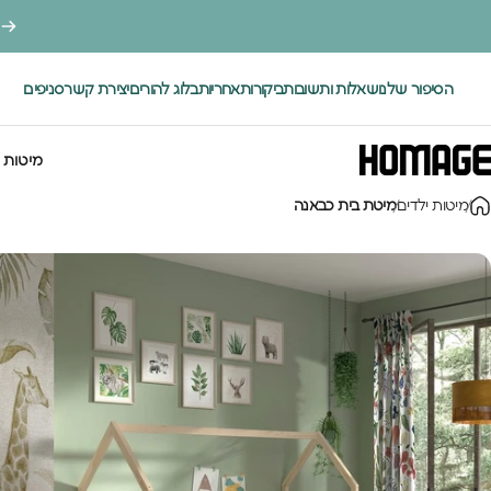
ילוג לתוכן
הסיפור שלנו
שאלות ותשובות
ביקורות
אחריות
בלוג להורים
יצירת קשר
סניפים
.
מיטות 
Homage Desig
מיטות ילדים
מיטת בית כבאנה
מיטות י