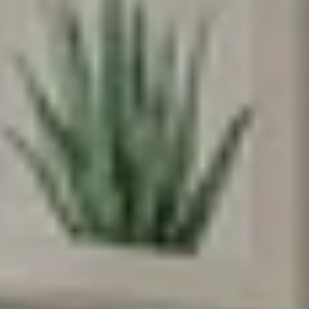
משלהם - מקום בטוח לדמיין, לחלום ולהיות
הם עצמם
הירשמו עכשיו וקבלו
5% הנחה
על הרכישה
הראשונה שלכם
*Email:
Phone:
Birthday (😍כדאי, יש הפתעות)
הסכמה לקבל מבצעים
אני מסכימה לקבל מבצעים ומסרים
שיווקיים מהומאז' דיזיין