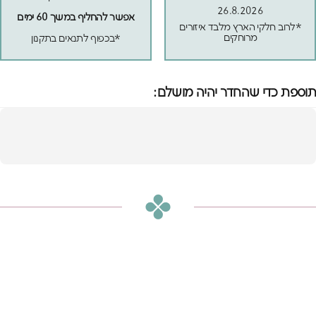
26.8.2026
אפשר להחליף במשך 60 ימים
*לרוב חלקי הארץ מלבד איזורים
מרוחקים
*בכפוף לתנאים בתקנון
תוספת כדי שהחדר יהיה מושלם:
מיטת קידי ורודה
הוספה לסל
₪1,560
או
₪130
ש״ח בחודש ב-12 תשלומים ללא ריבית