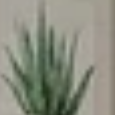
♥️מקום קטן להרגיש בו
ענק
אנחנו מאמינים שלכל ילד וילדה מגיע מרחב
משלהם - מקום בטוח לדמיין, לחלום ולהיות
הם עצמם
הירשמו עכשיו וקבלו
5% הנחה
על הרכישה
הראשונה שלכם
*Email:
Phone:
Birthday (😍כדאי, יש הפתעות)