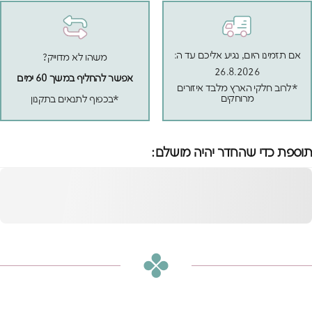
אם תזמינו היום, נגיע אליכם עד ה:
משהו לא מדוייק?
26.8.2026
אפשר להחליף במשך 60 ימים
*לרוב חלקי הארץ מלבד איזורים
מרוחקים
*בכפוף לתנאים בתקנון
תוספת כדי שהחדר יהיה מושלם:
מיטת קומותיים טריו
פלוס-עם שתי מיטות
הוספה לסל
חבר
₪3,990
או
₪333
ש״ח בחודש ב-12 תשלומים ללא ריבית