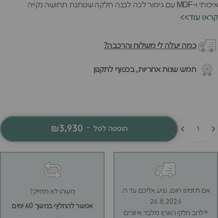
איכותי ו-MDF עם גימור לכה לבנה חלקה שנותנת תחושה נקייה
וחמימה. הגג המעוצב מעניק תחושה של מרחב פרטי ומיוחד שכל ילדה
<<קראו עוד
חולמת עליו.
בתוך המיטה יש קרשי רשת כלולים ואפשרות להוסיף מגירת מיטה
כמה יעלה לי משלוח והרכבה?
שנשלפת בקלות - פתרון מושלם כשחברה באה לישון או סתם כשבא
לארח. האיכות האירופאית המוכרת של המיטה מורגשת בכל פרט -
חמש שנות אחריות, בכפוף לתקנון
מהצביעה האחידה והחלקה ועד לחיבורים החזקים שמבטיחים יציבות.
המיטה הזאת תהפוך לפינה הכי אהובה בחדר.
מות
₪3,930
-
הוספה לסל
אם תזמינו היום, נגיע אליכם עד ה:
משהו לא מדוייק?
26.8.2026
אפשר להחליף במשך 60 ימים
*לרוב חלקי הארץ מלבד איזורים