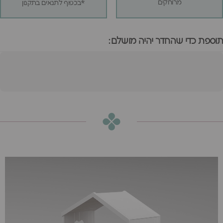
מרוחקים
*בכפוף לתנאים בתקנון
תוספת כדי שהחדר יהיה מושלם:
מיטת בית אמורי
הוספה לסל
₪3,930
או
₪328
ש״ח בחודש ב-12 תשלומים ללא ריבית