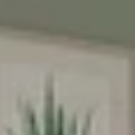
♥️מקום קטן להרגיש בו
ענק