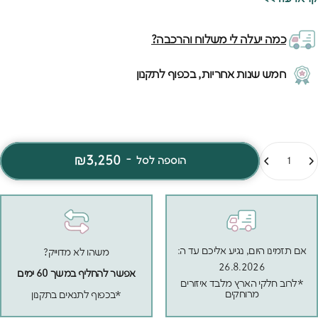
מתחת למיטה יש מיטת חבר שנשלפת בקלות ומאפשרת להפוך מיטה
יחיד למיטה זוגית רחבה - פתרון מושלם כשחברה באה לישון או
כמה יעלה לי משלוח והרכבה?
כשמארחים אורחים. האיכות האירופאית של המיטה מורגשת בכל פרט -
מהצביעה האחידה והחלקה ועד לחיבורים החזקים שמבטיחים יציבות
חמש שנות אחריות, בכפוף לתקנון
גם עם שני ילדים.
מות
₪3,250
-
הוספה לסל
אם תזמינו היום, נגיע אליכם עד ה:
משהו לא מדוייק?
26.8.2026
אפשר להחליף במשך 60 ימים
*לרוב חלקי הארץ מלבד איזורים
מרוחקים
*בכפוף לתנאים בתקנון