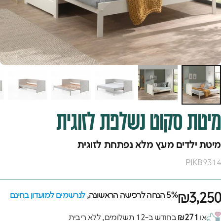
מיטת
סקוט
נשלפת
לזוגית
מיטת ילדים מעץ מלא נפתחת לזוגית
PIKB9314
₪3,250
5% הנחה לרכישה הראשונה,
לנרשמים למועדון בחינם
או
₪271
בחודש ב-12 תשלומים, ללא ריבית