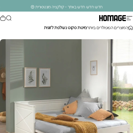
ילוג לתוכן
עצירת מצגת
חדש חדש חדש באתר - קולקציה מונטסורית 😍
ניווט באתר
חיפוש
סל
Homage Design
.
המוצרים הפופולרים ביותר
מיטת סקוט נשלפת לזוגית