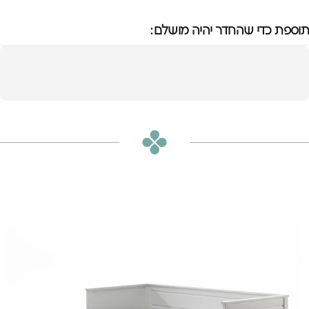
תוספת כדי שהחדר יהיה מושלם:
מיטת סקוט נשלפת
לזוגית
הוספה לסל
₪3,250
או
₪271
ש״ח בחודש ב-12 תשלומים ללא ריבית