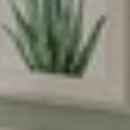
אנחנו מאמינים שלכל ילד וילדה מגיע מרחב
משלהם - מקום בטוח לדמיין, לחלום ולהיות
הם עצמם
הירשמו עכשיו וקבלו
5% הנחה
על הרכישה
הראשונה שלכם
*Email:
Phone:
Birthday (😍כדאי, יש הפתעות)
הסכמה לקבל מבצעים
אני מסכימה לקבל מבצעים ומסרים
שיווקיים מהומאז' דיזיין