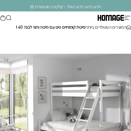
ילוג לתוכן
עצירת מצגת
חדש חדש חדש באתר - קולקציה מונטסורית 😍
ניווט באתר
חיפוש
סל
Homage Design
.
המוצרים הפופולרים ביותר
מיטת קומותיים פינו עם מיטה וחצי לבנה 140