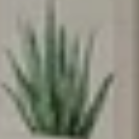
אנחנו מאמינים שלכל ילד וילדה מגיע מרחב
משלהם - מקום בטוח לדמיין, לחלום ולהיות
הם עצמם
הירשמו עכשיו וקבלו
5% הנחה
על הרכישה
הראשונה שלכם
*Email:
Phone:
Birthday (😍כדאי, יש הפתעות)
הסכמה לקבל מבצעים
אני מסכימה לקבל מבצעים ומסרים
שיווקיים מהומאז' דיזיין