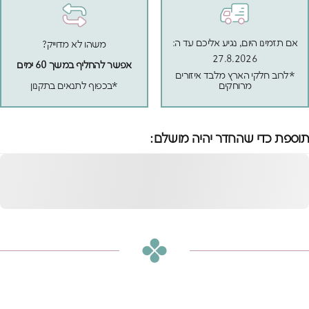
אם תזמינו היום, נגיע אליכם עד ה:
משהו לא מדוייק?
27.8.2026
אפשר להחליף במשך 60 ימים
*לרוב חלקי הארץ מלבד איזורים
מרוחקים
*בכפוף לתנאים בתקנון
תוספת כדי שהחדר יהיה מושלם:
מיטת קומותיים פינו עם
מיטה וחצי לבנה 140
הוספה לסל
₪4,670
או
₪389
ש״ח בחודש ב-12 תשלומים ללא ריבית