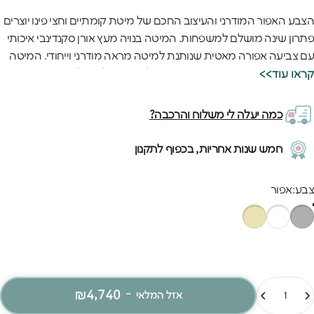
הצבע האפור המודרני והעיצוב החכם של מיטת קומתיים וחצי פינו יוצרים
פתרון שינה מושלם למשפחות. המיטה בנויה מעץ אורן סקנדינבי איכותי
עם צביעה אפורה מאטית שנותנת למיטה מראה מודרני וייחודי. המיטה
התחתונה הינה מיטה וחצי ומתאימה להורים או לשני ילדים או אורחים
<<קראו עוד
שהגיעו לבקר, והעליונה לילד נוסף.
המיטה מתאימה למזרן 140×200 בתחתית ו-90×200 בעליונה
כמה יעלה לי משלוח והרכבה?
ומספקת שינה נוחה וטובה לכל המשפחה. האיכות האירופאית של
המיטה מורגשת בכל פרט - מהצביעה האחידה והחלקה ועד לחיבורים
חמש שנות אחריות, בכפוף לתקנון
החזקים שמבטיחים יציבות מושלמת. החומרים האיכותיים וההרכבה
המדויקת מבטיחים שהמיטה תחזיק מעמד לאורך שנים, גם עם שימוש
בע
צבע:
אפור
יומיומי אינטנסיבי.
מות
₪4,740
-
אזל המלאי