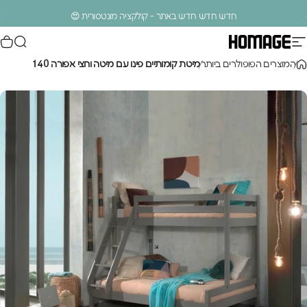
ילוג לתוכן
עצירת מצגת
חדש חדש חדש באתר - קולקציה מונטסורית 😍
ניווט באתר
חיפוש
סל
Homage Design
.
המוצרים הפופולרים ביותר
מיטת קומותיים פינו עם מיטה וחצי אפורה 140