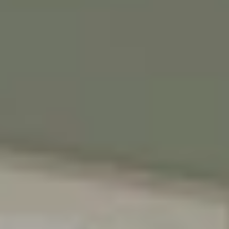
אנחנו מאמינים שלכל ילד וילדה מגיע מרחב
משלהם - מקום בטוח לדמיין, לחלום ולהיות
הם עצמם
הירשמו עכשיו וקבלו
5% הנחה
על הרכישה
הראשונה שלכם
*Email:
Phone:
Birthday (😍כדאי, יש הפתעות)
הסכמה לקבל מבצעים
אני מסכימה לקבל מבצעים ומסרים
שיווקיים מהומאז' דיזיין