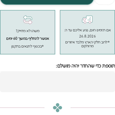
אם תזמינו היום, נגיע אליכם עד ה:
משהו לא מדוייק?
26.8.2026
אפשר להחליף במשך 60 ימים
*לרוב חלקי הארץ מלבד איזורים
מרוחקים
*בכפוף לתנאים בתקנון
תוספת כדי שהחדר יהיה מושלם:
מיטת יחיד טריו - עם
שתי מיטות חבר
הוספה לסל
₪2,990
או
₪249
ש״ח בחודש ב-12 תשלומים ללא ריבית