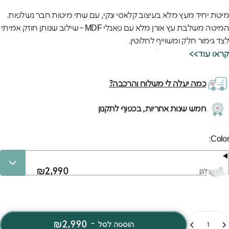
מיטת יחיד מעץ מלא בעיצוב קלאסי ונקי, עם שתי מיטות חבר נשלפות.
המיטה משלבת עץ אורן מלא עם פאנלי MDF - שילוב שנותן חוזק אמיתי
לצד גימור חלק ומשוייף לחלוטין.
כל הפינות במיטה עגולות ומשויפות והמיטה עומדת בתקני בטיחות
<<קראו עוד
אירופאיים וישראליים מחמירים.
המיטה כוללת:
כמה יעלה לי משלוח והרכבה?
1. שתי מיטות חבר נשלפות (על גלגלים). כשלא משתמשים בהן - פשוט
דוחפים אותן בקלות פנימה.
חמש שנות אחריות, בכפוף לתקנון
2. ⁠מעקה בטיחות .
המיטה זמינה ב-8 צבעים שונים לבחירתכם.
Colo
Color:
₪2,990
לבן
מות
₪2,990
-
הוספה לסל