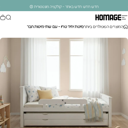
ילוג לתוכן
עצירת מצגת
חדש חדש חדש באתר - קולקציה מונטסורית 😍
ניווט באתר
חיפוש
סל
Homage Design
.
המוצרים הפופולרים ביותר
מיטת יחיד טריו - עם שתי מיטות חבר