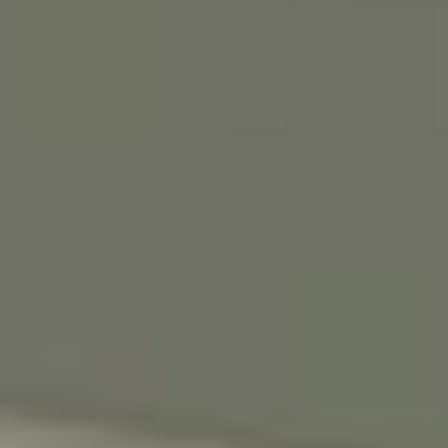
♥️מקום קטן להרגיש בו
ענק
אנחנו מאמינים שלכל ילד וילדה מגיע מרחב
משלהם - מקום בטוח לדמיין, לחלום ולהיות
הם עצמם
הירשמו עכשיו וקבלו
5% הנחה
על הרכישה
הראשונה שלכם
*Email:
Phone:
Birthday (😍כדאי, יש הפתעות)