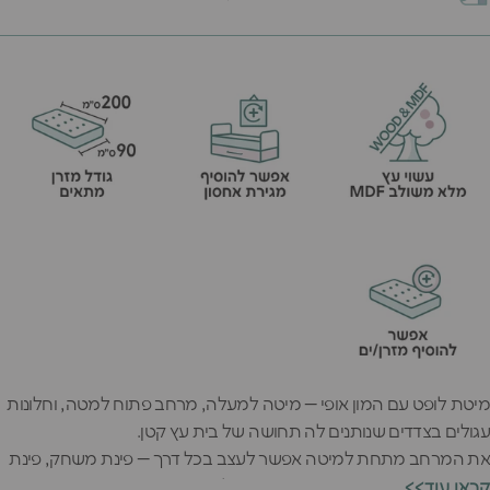
מיטת לופט עם המון אופי — מיטה למעלה, מרחב פתוח למטה, וחלונות
עגולים בצדדים שנותנים לה תחושה של בית עץ קטן.
את המרחב מתחת למיטה אפשר לעצב בכל דרך — פינת משחק, פינת
קריאה, או אזור אחסון — מה שמתאים לחדר.
<<קראו עוד