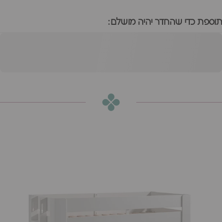
תוספת כדי שהחדר יהיה מושלם:
מיטת פיירה מונטסורי
הוספה לסל
₪3,860
או
₪322
ש״ח בחודש ב-12 תשלומים ללא ריבית