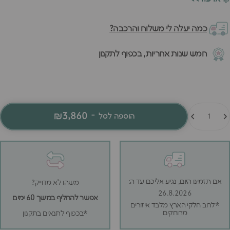
הסולם נשלף, ואפשר להתקין אותו מימין או משמאל לפי איך שהחדר
בנוי. בסיס שלאטים כלול.
כמה יעלה לי משלוח והרכבה?
עשויה MDF איכותי בגימור לכה לבן, והיא תחזיק שנים קדימה.
חמש שנות אחריות, בכפוף לתקנון
מות
₪3,860
-
הוספה לסל
אם תזמינו היום, נגיע אליכם עד ה:
משהו לא מדוייק?
26.8.2026
אפשר להחליף במשך 60 ימים
*לרוב חלקי הארץ מלבד איזורים
מרוחקים
*בכפוף לתנאים בתקנון