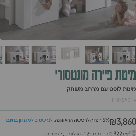
מיטת
פיירה
מונטסורי
מיטת לופט עם מרחב משחק
FRHS9014
₪3,860
5% הנחה לרכישה הראשונה,
לנרשמים למועדון בחינם
או
₪322
בחודש ב-12 תשלומים, ללא ריבית