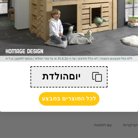
5
/ 5
3 ביקורות
100
%
5
0
%
4
0
%
3
יוםהולדת
0
%
2
0
%
1
לכל המוצרים במבצע
עם תמונות