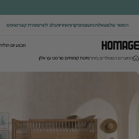
ילוג לתוכן
הסיפור שלנו
שאלות ותשובות
ביקורות
אחריות
בלוג להורים
יצירת קשר
סניפים
.
מבצע יום הולדת
Homage Desig
המוצרים הפופולרים ביותר
מיטת קומותיים פורסט עץ אלון
מבצע יום הולדת