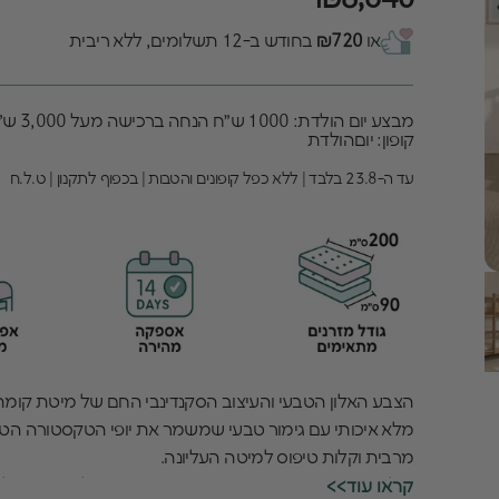
או
₪720
בחודש ב-12 תשלומים, ללא ריבית
מבצע יום הולדת: 1000 ש״ח הנחה ברכישה מעל 3,000 ש״ח
קופון: יוםהולדת
עד ה-23.8 בלבד | ללא כפל קופונים והטבות | בכפוף לתקנון | ט.ל.ח
הצבע האלון הטבעי והעיצוב הסקנדינבי החם של מיטת קומתיים
מלא איכותי עם גימור טבעי שמשמר את יופי הטקסטורה ה
מרבית וקלות טיפוס למיטה העליונה.
הילדים פשוט מתאהבים במיטת הקומתיים האלון שנותנת לח
<<קראו עוד