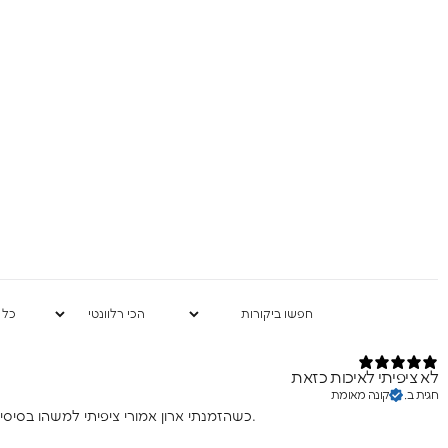
Birthday (😍כדאי, יש הפתעות)
אני מסכימה לקבל
שיווקיים מהומאז' 
ה
בשליחת הטופס 
לא ציפיתי לאיכות כזאת
חגית ב.
קונה מאומת
כשהזמנתי ארון אמורי ציפיתי למשהו בסיסי אבל קיבלתי ארון יוקרתי עם גימור מושלם ותכנון חכם. המדפים מתכווננים, הידיות חזקות והעיצוב פשוט מקסים. הילדה שלי מתה על הארון החדש שלה.