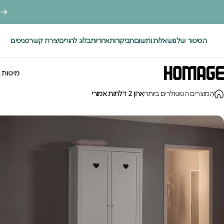
ילוג לתוכן
הסיפור שלנו
שאלות ותשובות
ביקורות
אחריות
בלוג להורים
יצירת קשר
סניפים
.
מיטות 
Homage Desig
המוצרים הפופולרים ביותר
ארון 2 דלתות אמורי
מיטות י