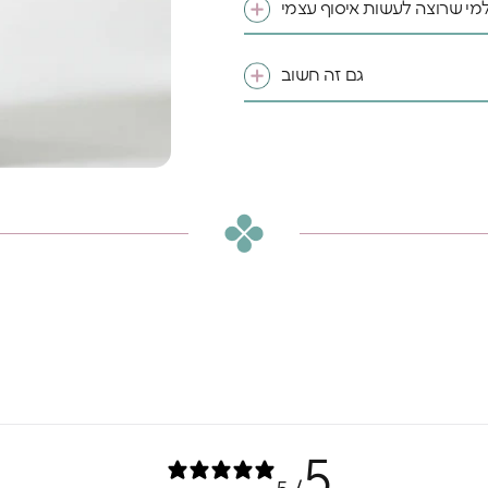
מי שרוצה לעשות איסוף עצמי
גם זה חשוב
♥️מקום קטן להרגיש בו
ענק
ל ילד וילדה מגיע מרחב
 לדמיין, לחלום ולהיות
5% הנחה
ו
על
שלכם
*Email:
5
Phone: