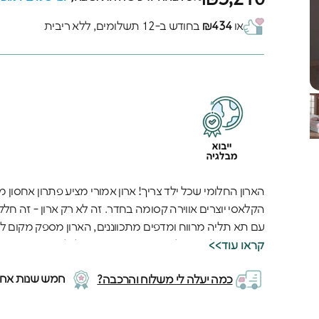
או
₪434
בחודש ב-12 תשלומים, ללא ריבית
הארון החלומי שכל ילד צריך! ארון אמורי מציע פתרון אחסון
הקלאסי יוצרים אווירה קסומה בחדר. זה לא רק ארון - זה חל
עם תא תליה מרווח ומדפים מתכווננים, הארון מספק מקום ל
שהארון יגדל עם הילד ויישאר יפה ופונקציונלי לאורך זמן.
<<קראו עוד
חמש שנות אחרי
כמה יעלה לי משלוח והרכבה?