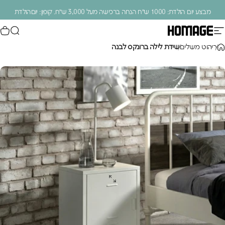
ילוג לתוכן
מבצע יום הולדת: 1000 ש״ח הנחה ברכישה מעל 3,000 ש״ח. קופון: יוםהולדת
ניווט באתר
חיפוש
סל
Homage Design
.
ריהוט משלים
שידת לילה ברונקס לבנה