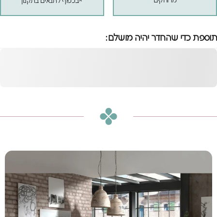
מרוחקים
*בכפוף לתנאים בתקנון
תוספת כדי שהחדר יהיה מושלם:
שידת לילה ברונקס
לבנה
הוספה לסל
₪680
או
₪57
ש״ח בחודש ב-12 תשלומים ללא ריבית