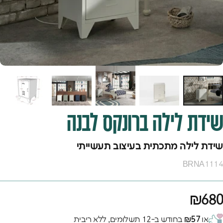
שידת
לילה
ברונקס
לבנה
שידת לילה מתכתית בעיצוב תעשייתי
BRNA1114
₪680
או
₪57
בחודש ב-12 תשלומים, ללא ריבית