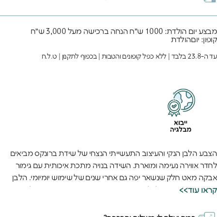
מבצע יום הולדת: 1000 ש״ח הנחה ברכישה מעל 3,000 ש״ח
קופון: יוםהולדת
עד ה-23.8 בלבד | ללא כפל קופונים והטבות | בכפוף לתקנון | ט.ל.ח
הצבע הלבן הנקי והעיצוב התעשייתי הנצחי של שידת ברונקס מביאים
לחדר אווירה נעימה ומוארת. השידה בנויה מתכת איכותית עם גימור
אבקה מאט חלק שנשאר יפה גם אחרי שנים של שימוש יומיומי. הלבן
הזה פשוט מתאים לכל דבר - ממיטות צבעוניות ועד קירות בכל גוון
<<קראו עוד
שתבחרו.
המדפים הפנימיים הרחבים הופכים את הסידור לקל ומהיר - כל דבר קטן