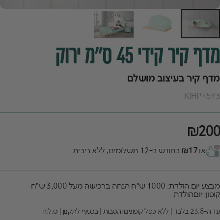
מדף
קיר
קידי
45
ס"מ
ירוק
מדף קיר בעיצוב מושלם
KIHP4593
₪200
או
₪17
בחודש ב-12 תשלומים, ללא ריבית
מבצע יום הולדת: 1000 ש״ח הנחה ברכישה מעל 3,000 ש״ח
קופון: יוםהולדת
עד ה-23.8 בלבד | ללא כפל קופונים והטבות | בכפוף לתקנון | ט.ל.ח