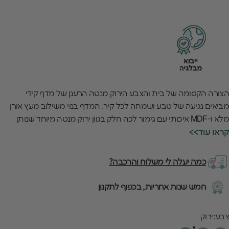
הצורה הקסומה של בית והצבע הירוק מנטה הרענן של מדף קידי
מביאים נגיעה של טבע ושמחה לכל קיר. המדף בנוי משילוב מעץ אורן
מלא ו-MDF איכותי עם גימור לכה חלק בגוון ירוק מנטה מיוחד שנותן
תחושה טבעית ומרעננת. המדף החמוד והטרנדי הזה מושלם להציג
<<קראו עוד
צעצועים צבעוניים, ספרים אהובים או זיכרונות מיוחדים.
המדף בגודל 45 ס"מ עם הפינות המעוגלות והעיצוב הבטוח מאפשר
כמה יעלה לי משלוח והרכבה?
לילדים לעצב ולארגן את הפינה האישית שלהם על הקיר. האיכות
האירופאית הגבוהה של המדף ניכרת בכל עיבוד מדויק ובצבע הירוק
חמש שנות אחריות, בכפוף לתקנון
מנטה העמיד שנשאר זוהר וחי גם אחרי שנים. המדף הירוק מנטה הזה
מוסיף חיוך ואנרגיה חיובית לכל חדר ומשלים בצורה מושלמת כל עיצוב
בע
צבע:
ירוק
צבעוני.