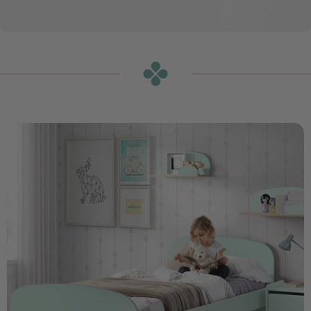
מדף קיר קידי 45 ס"מ
ירוק
הוספה לסל
₪200
או
₪17
ש״ח בחודש ב-12 תשלומים ללא ריבית