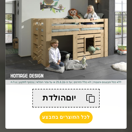
יוםהולדת
לכל המוצרים במבצע