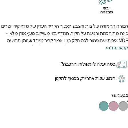
הצורה החמודה של בית והצבע האפור הקריר העדין של מדף קידי יוצרים
פינה מתוחכמת ורגועה על הקיר. המדף בנוי משילוב מעץ אורן מלא ו-
MDF איכותי עם גימור לכה חלק בגוון אפור קריר מיוחד שנותן תחושה
מודרנית ושקטה. המדף הקטן והאלגנטי הזה מושלם להציג צעצועים
<<קראו עוד
מיוחדים, ספרים אהובים או אוצרות קטנים בצורה מסודרת ויפה.
המדף בגודל 45 ס"מ עם הפינות המעוגלות והעיצוב הבטוח מאפשר
כמה יעלה לי משלוח והרכבה?
לילדים לקשט ולסדר את החפצים החשובים להם בדיוק בגובה העיניים.
האיכות האירופאית הגבוהה של המדף ניכרת בכל עיבוד מדויק ובצבע
חמש שנות אחריות, בכפוף לתקנון
האפור העמיד שנשאר יפה גם אחרי שנים. המדף האפור הזה מתאים גם
לילדים קטנים וגם לנוער ומוסיף נגיעה של סטייל מתוחכם לכל קיר.
בע
צבע:
אפור