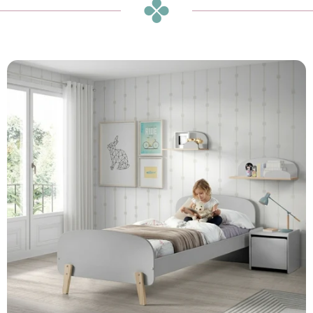
₪200
או
₪17
ש״ח בחודש ב-12 תשלומים ללא ריבית