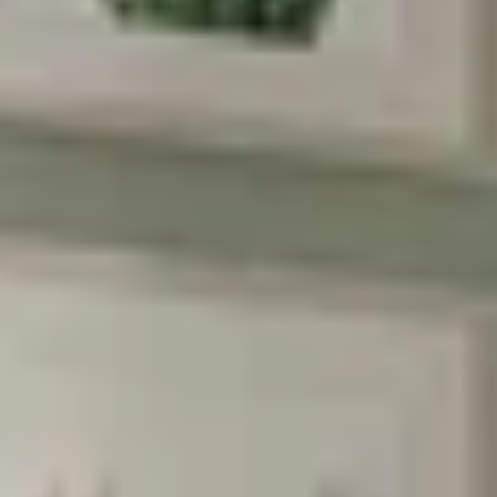
הראשונה שלכם
*Email:
Phone:
Birthday (😍כדאי, יש הפתעות)
הסכמה לקבל מבצעים
אני מסכימה לקבל מבצעים ומסרים
שיווקיים מהומאז' דיזיין
הרשמה