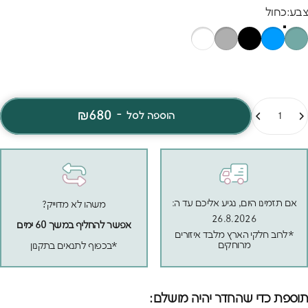
שנות נוער סוערות ולהישאר יפה לעוד הרבה שנים.
בע
צבע:
כחול
מות
₪680
-
הוספה לסל
אם תזמינו היום, נגיע אליכם עד ה:
משהו לא מדוייק?
26.8.2026
אפשר להחליף במשך 60 ימים
*לרוב חלקי הארץ מלבד איזורים
מרוחקים
*בכפוף לתנאים בתקנון
תוספת כדי שהחדר יהיה מושלם: