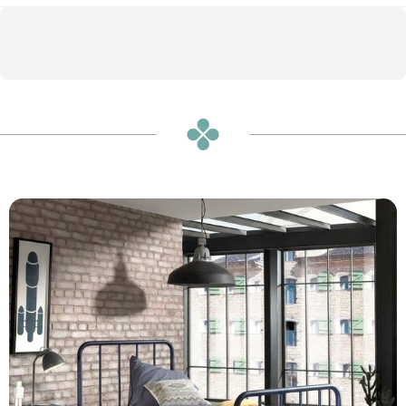
שידת ברונקס כחול ג'ינס
הוספה לסל
₪680
או
₪57
ש״ח בחודש ב-12 תשלומים ללא ריבית