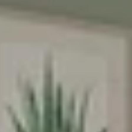
♥️מקום קטן להרגיש בו
ענק
אנחנו מאמינים שלכל ילד וילדה מגיע מרחב
משלהם - מקום בטוח לדמיין, לחלום ולהיות
הם עצמם
הירשמו עכשיו וקבלו
5% הנחה
על הרכישה
הראשונה שלכם