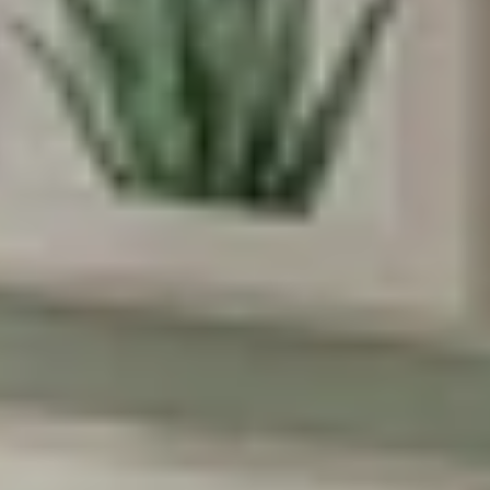
*Email:
Phone:
Birthday (😍כדאי, יש הפתעות)
הסכמה לקבל מבצעים
אני מסכימה לקבל מבצעים ומסרים
שיווקיים מהומאז' דיזיין
הרשמה
בשליחת הטופס את/ה מאשר/ת את
מדיניות