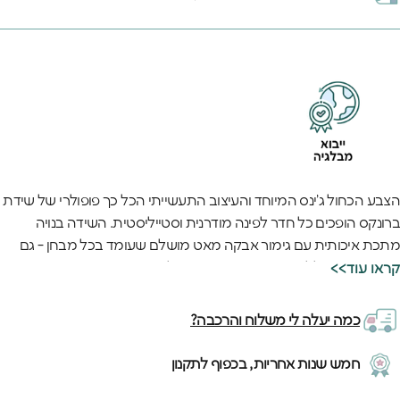
הצבע הכחול ג'ינס המיוחד והעיצוב התעשייתי הכל כך פופולרי של שידת
ברונקס הופכים כל חדר לפינה מודרנית וסטייליסטית. השידה בנויה
מתכת איכותית עם גימור אבקה מאט מושלם שעומד בכל מבחן - גם
כשנוער משתולל ביד רועדת. המראה הכל כך מבוקש הזה מתאים בדיוק
<<קראו עוד
לחדרי הנוער שאוהבים לשדרג את החלל שלהם.
הרגע שילדים מגלים את שני המדפים הנוחים בפנים הם כבר יודעים איך
כמה יעלה לי משלוח והרכבה?
לארגן שם הכל - מספרים אהובים ועד חפצים סודיים. האיכות האירופאית
החזקה של השידה מורגשת בכל פרט - מהצביעה הרכה למגע ועד
חמש שנות אחריות, בכפוף לתקנון
לחיבורים שלא מתנועעים גם אחרי שנים. השידה הזאת נבנית לשרוד