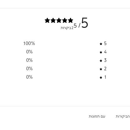
5
/ 5
2 ביקורות
הסכמה לקבל מבצעים
100
%
5
 מבצעים ומסרים
דיזיין
0
%
4
0
%
3
0
%
2
רשמה
0
%
1
את/ה מאשר/ת את
מדיניות
הפרטיות
עם תמונות