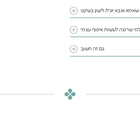
 שאמא ואבא יוכלו לישון בשקט
מי שרוצה לעשות איסוף עצמי
♥️מקום קטן להרגיש בו
ענק
גם זה חשוב
ל ילד וילדה מגיע מרחב
 לדמיין, לחלום ולהיות
5% הנחה
ו
על
שלכם
*Email:
Phone: