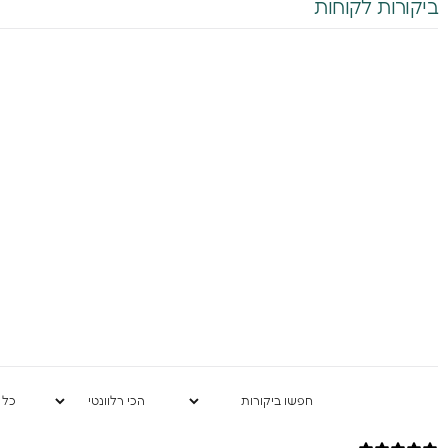
ביקורות לקוחות
Birthday (😍כדאי, יש הפתעות)
אני מסכימה לקבל
שיווקיים מהומאז' 
ה
בשליחת הטופס 