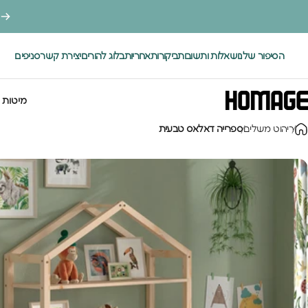
ילוג לתוכן
הסיפור שלנו
שאלות ותשובות
ביקורות
אחריות
בלוג להורים
יצירת קשר
סניפים
.
מיטות 
Homage Desig
ריהוט משלים
ספרייה דאלאס טבעית
מיטות י