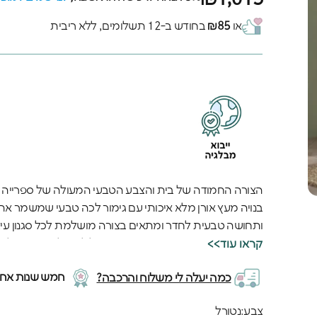
או
₪85
בחודש ב-12 תשלומים, ללא ריבית
הצורה החמודה של בית והצבע הטבעי המעולה של ספרייה ד
בנויה מעץ אורן מלא איכותי עם גימור לכה טבעי שמשמר א
ותחושה טבעית לחדר ומתאים בצורה מושלמת לכל סגנון עיצ
המדפים הרחבים והחזקים מאפשרים לילדים לסדר את כל הספ
<<קראו עוד
וספרים קטנים למעלה. האיכות האירופאית הגבוהה של הספרי
חמש שנות אחרי
כמה יעלה לי משלוח והרכבה?
הטבעית הזאת תהיה חלק מהחדר לשנים רבות ותלווה את הי
צבע
צבע:
נטורל