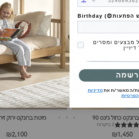
הסכמה לקבל מבצעים
 מבצעים ומסרים
דיזיין
רשמה
את/ה מאשר/ת את
מדיניות
הפרטיות
ונקס כחול ג'ינס 90
מיטת ברונקס ירוק זית 60
2 ביקורות
₪2,100
₪1,450