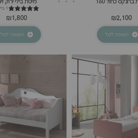
ברונקס כחול 160
מיטת בילי ירוק זי
1 ביקורת
₪1,800
₪2,100
הוספה לסל
הוספה לסל