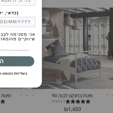
Birthday (😍כדאי, יש הפתעות)
אני מסכימה לקבל
שיווקיים מהומאז' 
ה
בשליחת הטופס 
מיטת ברונקס לבנה 90
מיטת בר
1 ביקורת
₪1,450