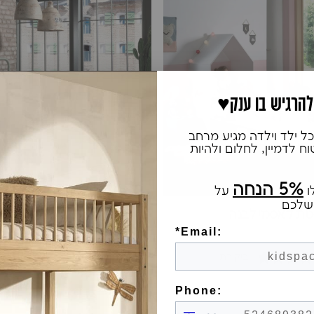
 להרגיש בו ענק
ל ילד וילדה מגיע מרחב
 לדמיין, לחלום ולהיות
5% הנחה
ו
על
שלכם
טת קאסמי לבנה
מיטת ברונקס ירוק זית 
3 ביקורות
*Email:
₪1,450
1 ביקורת
אזל המלאי
הוספה לסל
Phone: