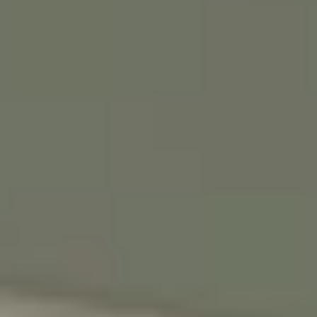
אנחנו מאמינים שלכל ילד וילדה מגיע מרחב
משלהם - מקום בטוח לדמיין, לחלום ולהיות
הם עצמם
הירשמו עכשיו וקבלו
5% הנחה
על הרכישה
הראשונה שלכם
*Email:
Phone:
Birthday (😍כדאי, יש הפתעות)
הסכמה לקבל מבצעים
אני מסכימה לקבל מבצעים ומסרים
שיווקיים מהומאז' דיזיין