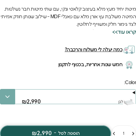
מיטת יחיד מעץ מלא בעיצוב קלאסי ונקי, עם שתי מיטות חבר נשלפות.
המיטה משלבת עץ אורן מלא עם פאנלי MDF - שילוב שנותן חוזק אמיתי
לצד גימור חלק ומשוייף לחלוטין.
כל הפינות במיטה עגולות ומשויפות והמיטה עומדת בתקני בטיחות
<<קראו עוד
אירופאיים וישראליים מחמירים.
המיטה כוללת:
כמה יעלה לי משלוח והרכבה?
1. שתי מיטות חבר נשלפות (על גלגלים). כשלא משתמשים בהן - פשוט
דוחפים אותן בקלות פנימה.
חמש שנות אחריות, בכפוף לתקנון
2. ⁠מעקה בטיחות .
המיטה זמינה ב-8 צבעים שונים לבחירתכם.
Colo
Color:
₪2,990
לבן
מות
₪2,990
-
הוספה לסל