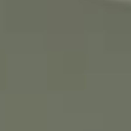
♥️מקום קטן להרגיש בו
ענק