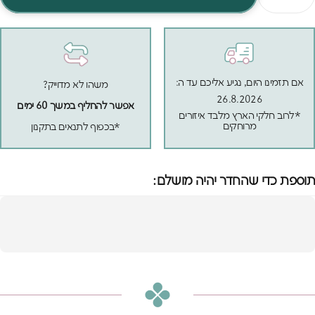
אם תזמינו היום, נגיע אליכם עד ה:
משהו לא מדוייק?
26.8.2026
אפשר להחליף במשך 60 ימים
*לרוב חלקי הארץ מלבד איזורים
מרוחקים
*בכפוף לתנאים בתקנון
תוספת כדי שהחדר יהיה מושלם:
מיטת יחיד טריו - עם
שתי מיטות חבר
הוספה לסל
₪2,990
או
₪249
ש״ח בחודש ב-12 תשלומים ללא ריבית