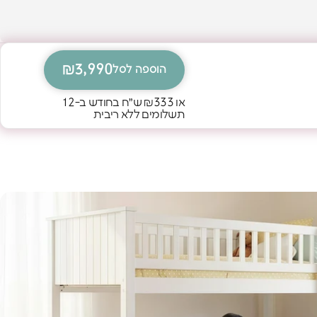
₪3,990
הוספה לסל
או
₪333
ש״ח בחודש ב-12
תשלומים ללא ריבית