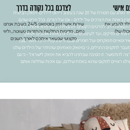
ם אישי
לצדכם בכל נקודה בדרך
מאחורי מיטת AMORI עומד מותג עם מסורת של 20 שנה בעיצוב ריהוט לילדים. ויפאק הבלגית
ין באמת את הצרכים של ילדים - וגם של הורים. בכל פריט שהם
ילד להביע את
שירות אישי זמין בווטסאפ 24/5 בשבת אנחנו
תשומת הלב לפרטים הקטנים: מהבחירה בעץ מלא איכותי, דרך
ולו שלו
נחים, מדיניות החלפות והחזרות פשוטה, וליווי
 חומרים מזיקים, ועד לעיצובים שהילדים באמת אוהבים. ויפאק
מקצועי שנשאר איתכם לאורך השנים
אירופאיים מפוקחים ועל חומרים שנבחרים בקפידה. כל מוצר עובר
עבר לתקנים הרגילים, כי בויפאק מאמינים שהחדר של הילדים שלנו
צה להתפשר. זו הסיבה שבחרנו להביא את ויפאק לישראל - כי גם
שלנו ראויים למקום שהוא באמת שלהם, עם איכות שתלווה אותם