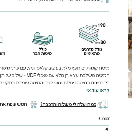
מיטת קומותיים מעץ מלא בעיצוב קלאסי ונקי, עם שתי מיטו
המיטה משלבת עץ אורן מלא עם פאנלי MDF - שילוב שנותן חוזק אמיתי לצד גימור חלק ומשוייף לחלוטין.
כל הפינות במיטה עגולות ומשויפות והמיטה עומדת בתקני בט
המיטה כוללת:
<<קראו עוד
1. שתי מיטות חבר נשלפות (על גלגלים). כשלא משתמשים בהן - פשוט דוחפים אותן בקלות פנימה.
חמש שנות אחרי
כמה יעלה לי משלוח והרכבה?
2. ⁠מעקה בטיחות בשתי המיטות - גם העליונה וגם התחתונה.
המיטה זמינה ב-8 צבעים שונים לבחירתכם.
Color
Color: