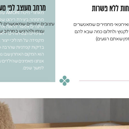
מרחב מעוצב לפי טע
חות ללא פשרות
מתמחה ביצירת ריהוט שמב
עיצובים ייחודיים שמאפשרים ל
 ואירופאי מחמירים שמאפשרים
מייצרים אפשר לראות את 
עצמו ולהרגיש במרחב שכ
 לקפוץ ולחלום כמה שבא להם
הציפויים הבטיחותיים ללא
מן שאתם רגועים)
מקפידה על תהליכי ייצור 
בדיקות קפדניות שהרבה מ
הוא המקום האחרון שבו נר
אנחנו מאמינים שהילדים 
למשך שנים.