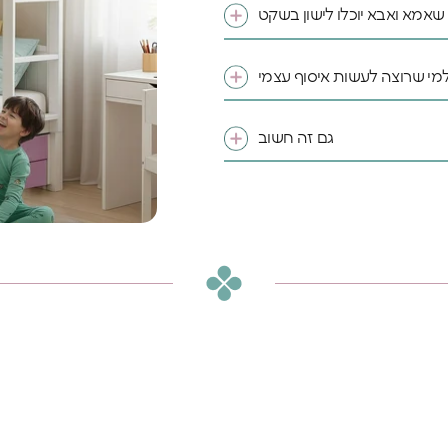
 שאמא ואבא יוכלו לישון בשקט
מי שרוצה לעשות איסוף עצמי
גם זה חשוב
 להרגיש בו ענק
ל ילד וילדה מגיע מרחב
 לדמיין, לחלום ולהיות
5% הנחה
ו
על
שלכם
*Email:
Phone: