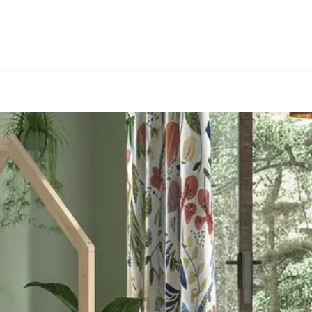
Birthday (😍כדאי, יש הפתעות)
אני מסכימה לקבל
שיווקיים מהומאז' 
ה
בשליחת הטופס 