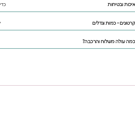
איכות ובטיחות
כדי
קרטונים - כמות וגדלים
ל
כמה עולה משלוח והרכבה?
♥️מקום קטן
אנחנו מאמינים שלכ
משלהם - מקום בטוח
הם עצמם
הירשמו עכשיו וקבל
הרכישה הראשונה 