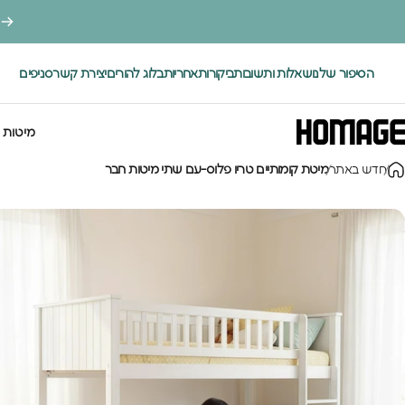
ילוג לתוכן
הסיפור שלנו
שאלות ותשובות
ביקורות
אחריות
בלוג להורים
יצירת קשר
סניפים
.
מיטות 
Homage Desig
חדש באתר
מיטת קומותיים טריו פלוס-עם שתי מיטות חבר
מיטות י