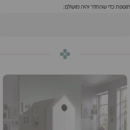
תוספת כדי שהחדר יהיה מושלם:
ארון קאסמי לבן
הוספה לסל
₪1,560
או
₪130
ש״ח בחודש ב-12 תשלומים ללא ריבית