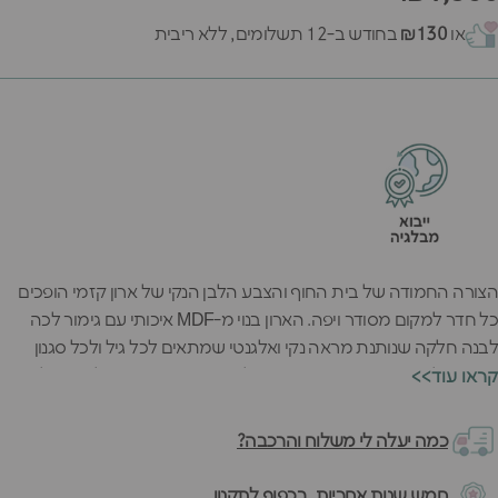
או
₪130
בחודש ב-12 תשלומים, ללא ריבית
הצורה החמודה של בית החוף והצבע הלבן הנקי של ארון קזמי הופכים
כל חדר למקום מסודר ויפה. הארון בנוי מ-MDF איכותי עם גימור לכה
לבנה חלקה שנותנת מראה נקי ואלגנטי שמתאים לכל גיל ולכל סגנון
עיצוב. הלבן הזה פשוט עובד עם הכל ונשאר יפה גם כשהילדים גדלים
<<קראו עוד
ומשנים את חדריהם.
הדלת הלבנה נפתחת לחלל מושלם עם 3 מדפים ומתלה בגדים
כמה יעלה לי משלוח והרכבה?
שמאפשרים לסדר הכל בדיוק כמו במגזינים - בגדים תלויים בצורה יפה
ואביזרים מסודרים במדפים. האיכות האירופאית המוכחת של הארון
חמש שנות אחריות, בכפוף לתקנון