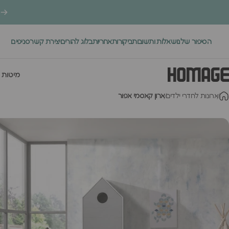
ילוג לתוכן
הסיפור שלנו
שאלות ותשובות
ביקורות
אחריות
בלוג להורים
יצירת קשר
סניפים
.
מיטות 
Homage Desig
ארונות לחדרי ילדים
ארון קאסמי אפור
מיטות י