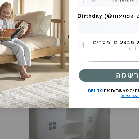
4.8
/ 5
17 ביקורות
הסכמה לקבל מבצעים
 מבצעים ומסרים
82
%
5
דיזיין
18
%
4
0
%
3
0
%
2
רשמה
0
%
1
את/ה מאשר/ת את
מדיניות
הפרטיות