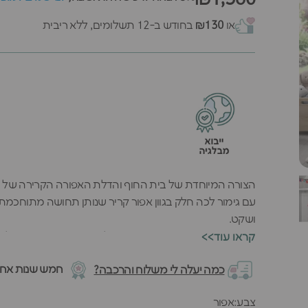
או
₪130
בחודש ב-12 תשלומים, ללא ריבית
עם גימור לכה חלק בגוון אפור קריר שנותן תחושה מתוחכמת
ושקט.
בתוך הארון יש מערכת
<<קראו עוד
אוהב. האיכות האירופאית המוכרת של הארון ניכרת בכל פר
חמש שנות אחרי
כמה יעלה לי משלוח והרכבה?
הארון האפור הזה נראה מעולה לבד או בשילוב עם ארונות צב
צבע
צבע:
אפור