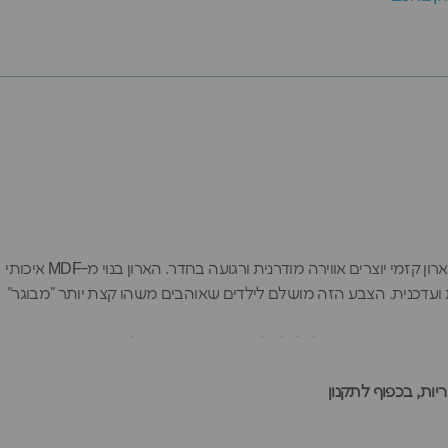
הצורה המיוחדת של בית החוף והדלת האפורה הקרירה של ארון קזמי יוצרים אווירה מודרנית ורגועה בחדר. הארון בנוי מ-MDF איכותי
 ועדכנית. הצבע הזה מושלם לילדים שאוהבים משהו קצת יותר "מבוגר"
 אחסון מושלמת עם 3 מדפים ומתלה בגדים שמאפשרים לכל ילד לסדר את החפצים שלו בדיוק כמו שהוא
ט קטן - מהצבע השווה שלא דוהה ועד לדלת שנסגרת ברכות מושלמת.
ות, בכפוף לתקנון
עוניים אחרים מהקולקציה.