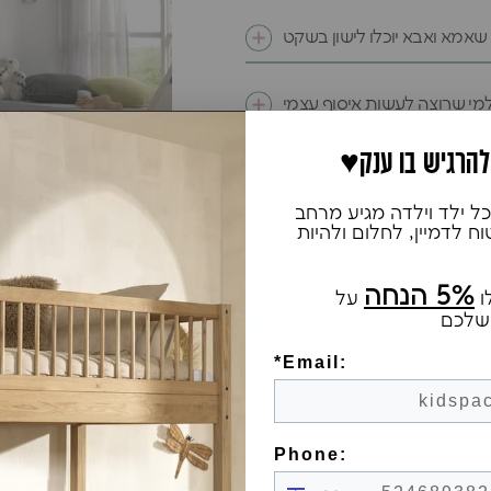
 שאמא ואבא יוכלו לישון בשקט
מי שרוצה לעשות איסוף עצמי
 להרגיש בו ענק
גם זה חשוב
ל ילד וילדה מגיע מרחב
 לדמיין, לחלום ולהיות
5% הנחה
ו
על
שלכם
*Email:
Phone: