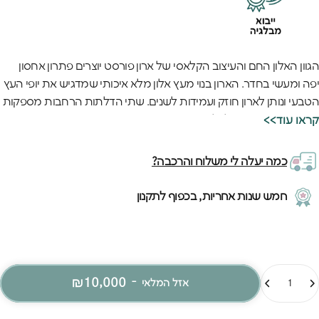
הגוון האלון החם והעיצוב הקלאסי של ארון פורסט יוצרים פתרון אחסון
יפה ומעשי בחדר. הארון בנוי מעץ אלון מלא איכותי שמדגיש את יופי העץ
הטבעי ונותן לארון חוזק ועמידות לשנים. שתי הדלתות הרחבות מספקות
נוחות פתיחה וגישה לכל התוכן.
<<קראו עוד
הארון כולל מדפים מתכווננים ומתלה לבגדים שמושלמים לארגון כל סוגי
הבגדים. האיכות האירופאית של הארון מורגשת בכל פרט - מהעיבוד
כמה יעלה לי משלוח והרכבה?
החלק של האלון ועד לצירים ואומים שמבטיחים פתיחה חלקה. החומרים
האיכותיים וההרכבה המדויקת מבטיחים שהארון יחזיק מעמד לאורך
חמש שנות אחריות, בכפוף לתקנון
שנים.
מות
₪10,000
-
אזל המלאי