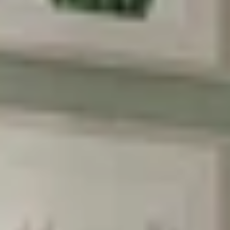
Phone:
Birthday (😍כדאי, יש הפתעות)
הסכמה לקבל מבצעים
אני מסכימה לקבל מבצעים ומסרים
שיווקיים מהומאז' דיזיין
הרשמה
בשליחת הטופס את/ה מאשר/ת את
מדיניות
הפרטיות