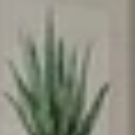
♥️מקום קטן להרגיש בו
ענק
אנחנו מאמינים שלכל ילד וילדה מגיע מרחב
משלהם - מקום בטוח לדמיין, לחלום ולהיות
הם עצמם
הירשמו עכשיו וקבלו
5% הנחה
על הרכישה
הראשונה שלכם
*Email: