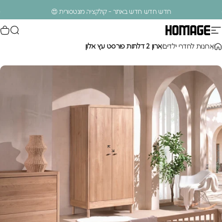
ילוג לתוכן
עצירת מצגת
חדש חדש חדש באתר - קולקציה מונטסורית 😍
ניווט באתר
חיפוש
סל
Homage Design
.
ארונות לחדרי ילדים
ארון 2 דלתות פורסט עץ אלון